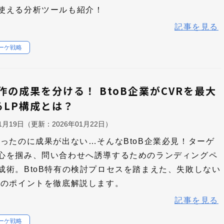
使える分析ツールも紹介！
記事を見る
マーケ戦略
作の成果を分ける！ BtoB企業がCVRを最大
るLP構成とは？
11月19日
（更新：
2026年01月22日
）
作ったのに成果が出ない…そんなBtoB企業必見！ターゲ
心を掴み、問い合わせへ誘導するためのランディングペ
成術。BtoB特有の検討プロセスを踏まえた、失敗しない
作のポイントを徹底解説します。
記事を見る
マーケ戦略