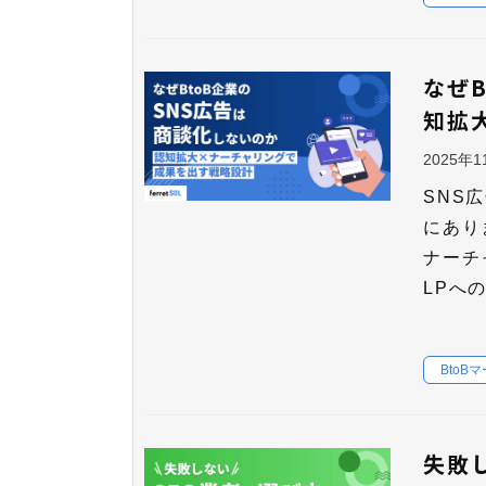
なぜ
知拡
2025年
SNS
にあり
ナーチ
LPへ
BtoB
失敗