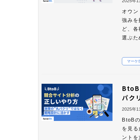
2025年
オウン
強みを
ど、各
選ぶた
マーケ
Bt
パク
2025年
Bto
を見る
ントを