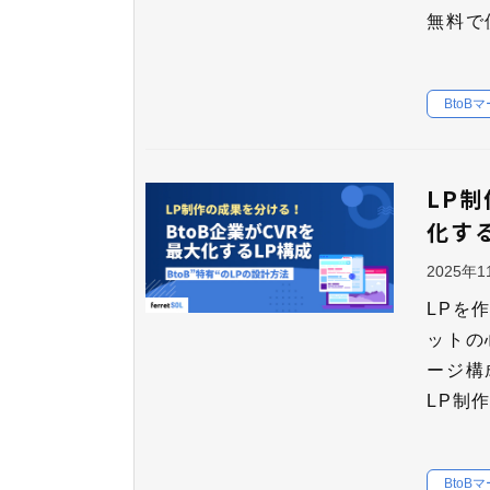
無料で
BtoB
LP制
化す
2025年
LPを
ットの
ージ構
LP制
BtoB