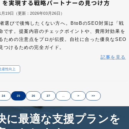
」を実現する戦略パートナーの見つけ方
11月19日
（更新：
2026年03月26日
）
業者選びで後悔したくない方へ。BtoBのSEO対策は「戦
命です。提案内容のチェックポイントや、費用対効果を
るための注意点をプロが伝授。自社に合った優良なSEO
見つけるための完全ガイド。
記事を見る
生産性向上
24
25
26
27
…
>
>>
決に最適な支援プランを