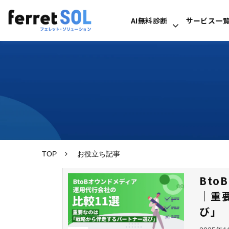
AI無料診断
サービス一
TOP
お役立ち記事
Bt
｜重
び」