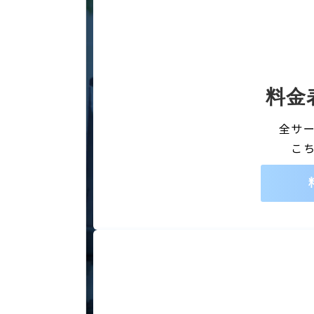
料金
全サ
こ