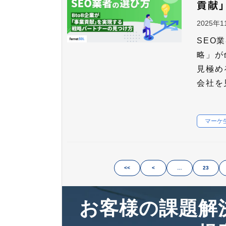
貢献
2025年
SEO
略」が
見極め
会社を
マーケ
<<
<
…
23
お客様の課題解