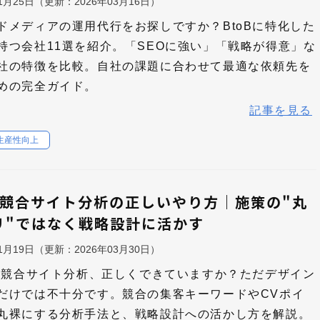
11月25日
（更新：
2026年03月16日
）
ドメディアの運用代行をお探しですか？BtoBに特化した
持つ会社11選を紹介。「SEOに強い」「戦略が得意」な
社の特徴を比較。自社の課題に合わせて最適な依頼先を
めの完全ガイド。
記事を見る
生産性向上
oB競合サイト分析の正しいやり方｜施策の"丸
リ"ではなく戦略設計に活かす
11月19日
（更新：
2026年03月30日
）
Bの競合サイト分析、正しくできていますか？ただデザイン
だけでは不十分です。競合の集客キーワードやCVポイ
丸裸にする分析手法と、戦略設計への活かし方を解説。