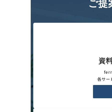
ご提
資
fe
各サー