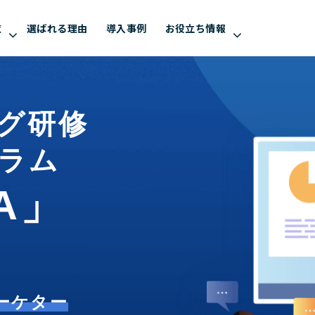
覧
選ばれる理由
導入事例
お役立ち情報
ング研修
グラム
A」
ーケター