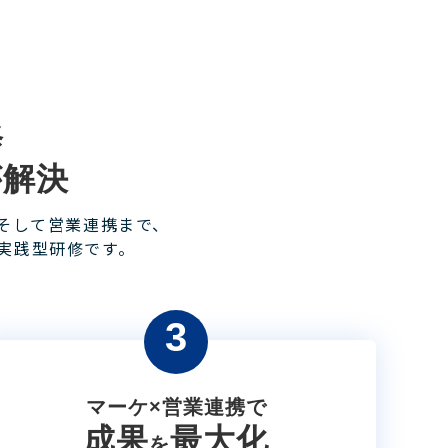
修
が解決
そして営業連携まで、
実践型研修です。
3
マーケ×営業連携で
成果
最大化
を