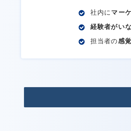
社内に
マー
経験者がい
担当者の
感