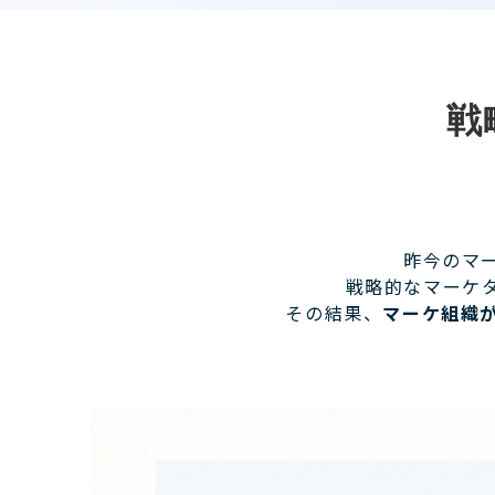
戦
昨今のマ
戦略的なマーケ
その結果、
マーケ組織