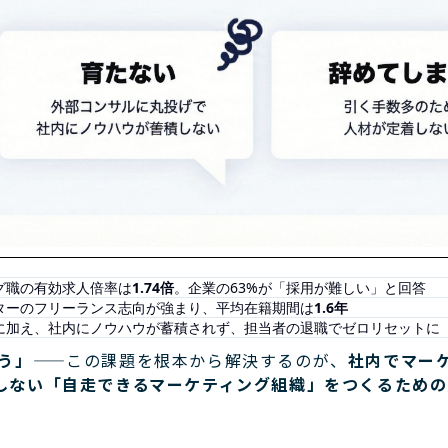
グ職の有効求人倍率は
1.74倍
。企業の63%が「採用が難しい」と回答
ターのフリーランス志向が強まり、平均在籍期間は
1.6年
に加え、社内にノウハウが蓄積されず、担当者の退職でゼロリセットに
う」——
この課題を根本から解決するのが、
社内でマー
依存しない「自走できるマーケティング組織」をつくるため