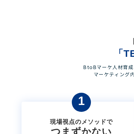
「T
BtoBマーケ人材育
マーケティング
1
現場視点のメソッドで
つまずかない