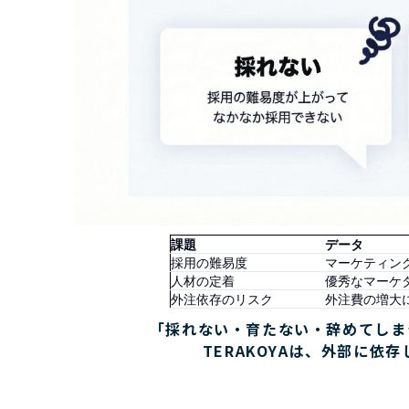
課題
データ
採用の難易度
マーケティン
人材の定着
優秀なマーケ
外注依存のリスク
外注費の増大
「採れない・育たない・辞めてしま
TERAKOYAは、外部に