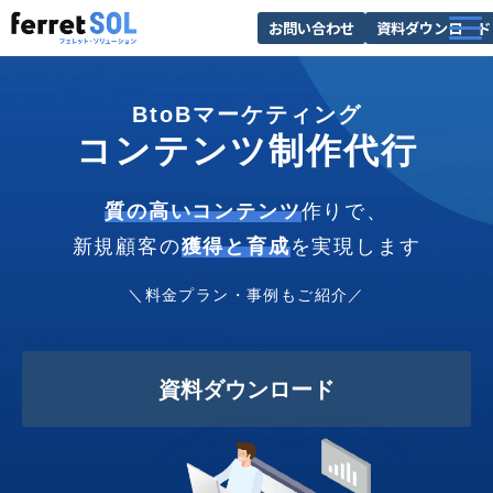
お問い合わせ
資料ダウンロード
AI無料診断
BtoBマーケティング
サービス一覧
コンテンツ制作代行
選ばれる理由
導入事例
質の高いコンテンツ
作りで、
新規顧客の
獲得と育成
を実現します
お役立ち情報
＼料金プラン・事例もご紹介／
資料ダウンロード