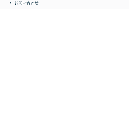
お問い合わせ
運営会社
ferret利用規約
API利用規約
プライバシーポリシー
クッキーポリシー
登録番号 IA180169
適用規格 ISO/IEC 27001:2022 / JIS Q 27001:2023