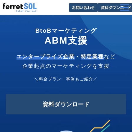
お問い合わせ
資料ダウンロード
AI無料診断
BtoBマーケティング
サービス一覧
ABM支援
選ばれる理由
導入事例
エンタープライズ企業
・
特定業種
など
企業起点のマーケティングを支援
お役立ち情報
＼料金プラン・事例もご紹介／
資料ダウンロード