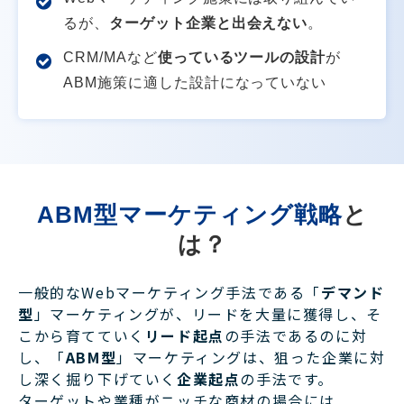
るが、
ターゲット企業と出会えない
。
CRM/MAなど
使っているツールの設計
が
ABM施策に適した設計になっていない
ABM型マーケティング戦略
と
は？
一般的なWebマーケティング手法である「
デマンド
型
」マーケティングが、リードを大量に獲得し、そ
こから育てていく
リード起点
の手法であるのに対
し、「
ABM型
」マーケティングは、狙った企業に対
し深く掘り下げていく
企業起点
の手法です。
ターゲットや業種がニッチな商材の場合には