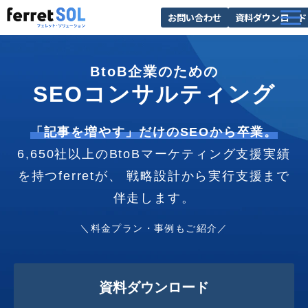
お問い合わせ
資料ダウンロード
AI無料診断
BtoB企業のための
サービス一覧
SEOコンサルティング
選ばれる理由
導入事例
「記事を増やす」だけのSEOから卒業。
6,650社以上のBtoBマーケティング支援実績
お役立ち情報
を持つferretが、 戦略設計から実行支援まで
伴走します。
＼料金プラン・事例もご紹介／
資料ダウンロード