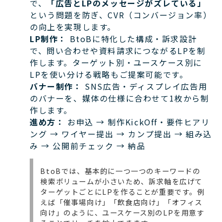
で、
「広告とLPのメッセージがズレている」
という問題を防ぎ、CVR（コンバージョン率）
の向上を実現します。
LP制作：
BtoBに特化した構成・訴求設計
で、問い合わせや資料請求につながるLPを制
作します。ターゲット別・ユースケース別に
LPを使い分ける戦略もご提案可能です。
バナー制作：
SNS広告・ディスプレイ広告用
のバナーを、媒体の仕様に合わせて1枚から制
作します。
進め方：
お申込 → 制作KickOff・要件ヒアリ
ング → ワイヤー提出 → カンプ提出 → 組み込
み → 公開前チェック → 納品
BtoBでは、基本的に一つ一つのキーワードの
検索ボリュームが小さいため、訴求軸を広げて
ターゲットごとにLPを作ることが重要です。例
えば「催事場向け」「飲食店向け」「オフィス
向け」のように、ユースケース別のLPを用意す