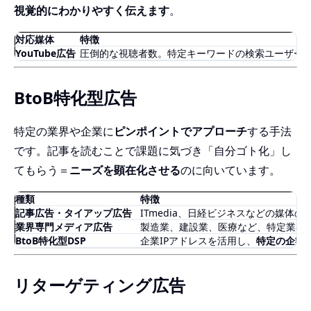
視覚的にわかりやすく伝えます
。
対応媒体
特徴
YouTube広告
圧倒的な視聴者数。特定キーワードの検索ユーザー
BtoB特化型広告
特定の業界や企業に
ピンポイントでアプローチ
する手法
です。記事を読むことで課題に気づき「自分ゴト化」し
てもらう＝
ニーズを顕在化させる
のに向いています。
種類
特徴
記事広告・タイアップ広告
ITmedia、日経ビジネスなどの媒体
業界専門メディア広告
製造業、建設業、医療など、特定業界
BtoB特化型DSP
企業IPアドレスを活用し、
特定の企業
リターゲティング広告