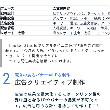
フェーズ
ご支援内容
戦略設計
ヒアリングをもとに、ターゲット・K
初期設定
アカウント開設、レポート接続（Look
広告設定
キーワード選定、広告文作成、ターゲ
配信管理
入札調整、キーワードの追加・除外
レポート・改善
月次レポート提出＋改善ミーティング
※Looker Studioでリアルタイムに運用状況をご確認可
能です。「今月の広告、どうなっている？」と気になった
とき、レポート提出を待たずに
いつでも配信実績を確認いただけます。
惹きのあるバナーやLPを制作
広告クリエイティブ制作
広告の成果を最大化するには、
クリック後の
受け皿となるLPやバナーの品質
が不可欠で
す。広告運用の方針と連動して制作すること