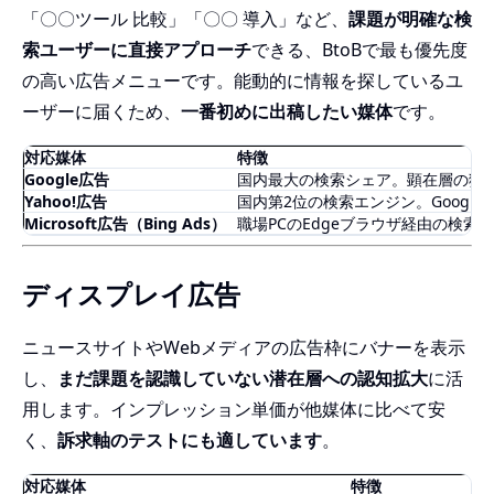
「〇〇ツール 比較」「〇〇 導入」など、
課題が明確な検
索ユーザーに直接アプローチ
できる、BtoBで最も優先度
の高い広告メニューです。能動的に情報を探しているユ
ーザーに届くため、
一番初めに出稿したい媒体
です。
対応媒体
特徴
Google広告
国内最大の検索シェア。顕在層の獲
Yahoo!広告
国内第2位の検索エンジン。Googl
Microsoft広告（Bing Ads）
職場PCのEdgeブラウザ経由の検索
ディスプレイ広告
ニュースサイトやWebメディアの広告枠にバナーを表示
し、
まだ課題を認識していない潜在層への認知拡大
に活
用します。インプレッション単価が他媒体に比べて安
く、
訴求軸のテストにも適しています
。
対応媒体
特徴