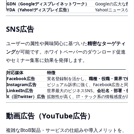
GDN（Googleディスプレイネットワーク）
Googleの広大な
YDA（Yahoo!ディスプレイ広告）
Yahoo!ニュース
SNS広告
ユーザーの属性や興味関心に基づいた
精密なターゲティ
ング
が可能です。ホワイトペーパーのダウンロード促進
やセミナー集客に効果を発揮します。
対応媒体
特徴
Facebook広告
実名登録制を活かし、
職種・役職・業界で絞
Instagram広告
ビジュアル訴求に強く、Facebook広告と同
LinkedIn広告
世界最大のビジネスSNS。
会社名・部署・役
X（旧Twitter）広告
拡散性が高く、IT・テック系の情報感度が高
動画広告（YouTube広告）
複雑なBtoB製品・サービスの仕組みや導入メリットを、