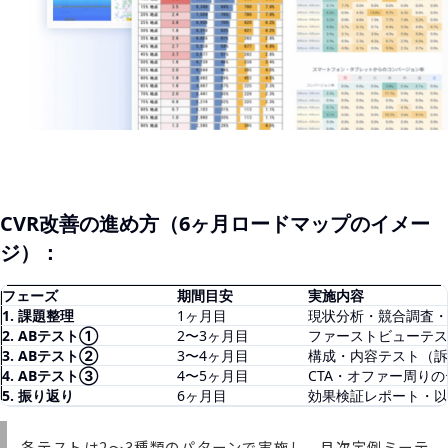
CVR改善の進め方（6ヶ月ロードマップのイメー
ジ）：
フェーズ
期間目安
実施内容
1. 課題整理
1ヶ月目
現状分析・競合調査・
2. ABテスト①
2〜3ヶ月目
ファーストビューテス
3. ABテスト②
3〜4ヶ月目
構成・内容テスト（訴
4. ABテスト③
4〜5ヶ月目
CTA・オファー周り
5. 振り返り
6ヶ月目
効果検証レポート・以
各テストは2〜3種類のパターンで実施し、月次定例ミーテ