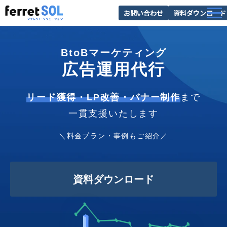
お問い合わせ
資料ダウンロード
AI無料診断
BtoBマーケティング
サービス一覧
広告運用代行
選ばれる理由
導入事例
リード獲得・
LP改善・バナー制作
まで
一貫支援いたします
お役立ち情報
＼料金プラン・事例もご紹介／
資料ダウンロード