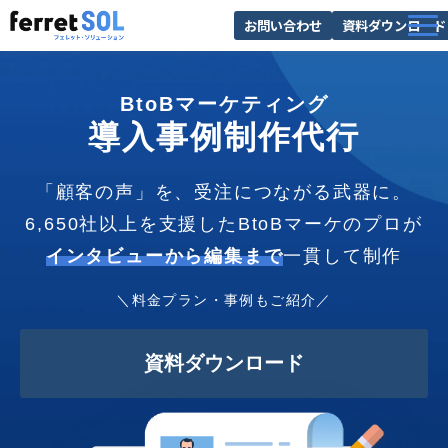
お問い合わせ
資料ダウンロード
AI無料診断
BtoBマーケティング
サービス一覧
導入事例制作代行
選ばれる理由
導入事例
「顧客の声」を、受注につながる武器に。
6,650社以上を支援したBtoBマーケのプロが
お役立ち情報
インタビューから編集まで
一貫して制作
＼料金プラン・事例もご紹介／
資料ダウンロード