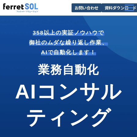
お問い合わせ
資料ダウンロード
AI無料診断
358以上の実証ノウハウで
サービス一覧
御社のムダな繰り返し作業、
選ばれる理由
AIで自動化します！
導入事例
業務自動化
お役立ち情報
AIコンサル
ティング