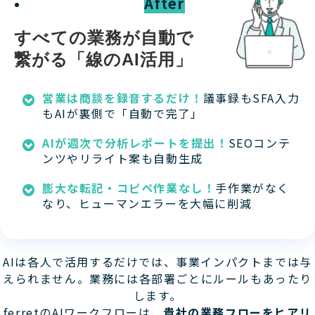
After
すべての業務が自動で
繋がる「線のAI活用」
営業は商談を録音するだけ！
議事録もSFA入力
もAIが裏側で「自動で完了」
AIが週次で分析レポートを提出！
SEOコンテ
ンツやリライト案も自動生成
膨大な転記・コピペ作業なし！
手作業がなく
なり、ヒューマンエラーを大幅に削減
AIは各人で活用するだけでは、事業インパクトまでは与
えられません。業務には各部署ごとにルールもあったり
します。
ferretのAIワークフローは、
貴社の業務フローをヒアリ