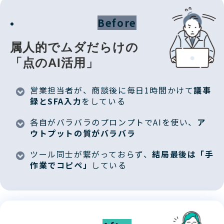
Before
属人的でムダだらけの
「点のAI活用」
営業担当者が、商談後に毎日1時間かけて
議事
録とSFA入力
をしている
各自がバラバラのプロンプトでAIを使い、
ア
ウトプットの質がバラバラ
ツール同士が繋がっておらず、
結局最後は「手
作業でコピペ」
している