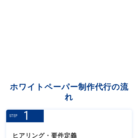
「企画・切り口」の提案力
私たちは数多くの企画を試し、ヒットしたも
の・しなかったものをデータとして蓄積して
います。その知見を活かし、「今、ターゲッ
トが求めている情報」へと変換する、コンセ
プト提案から伴走します。
ホワイトペーパー制作代行の流
れ
1
STEP
ヒアリング・要件定義