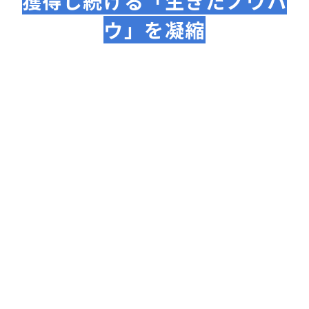
獲得し続ける「生きたノウハ
ウ」を凝縮
「勝てる型」をそのまま適用
自社でABテストを繰り返し、最もコンバージ
ョン率が高かった構成（導入・課題提示・解
決策・クロージング）をテンプレート化して
適用します。
「失敗するパターン」を熟知
「ダウンロードはされるが商談にならない」
「内容が難しすぎて離脱される」といった、
自社で経験した数々の失敗を未踏の地として
回避させます。