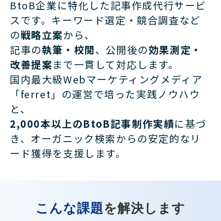
BtoB企業に特化した記事作成代行サービ
スです。キーワード選定・競合調査など
の
戦略立案
から、
記事の
執筆・校閲
、公開後の
効果測定・
改善提案
まで一貫して対応します。
国内最大級Webマーケティングメディア
「ferret」の運営で培った実践ノウハウ
と、
2,000本以上のBtoB記事制作実績
に基づ
き、オーガニック検索からの安定的なリ
ード獲得を支援します。
こんな課題
を解決します