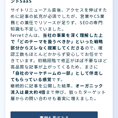
ントSaaS
サイトリニューアル直後、アクセスを伸ばすた
めに記事の拡充が必須でしたが、営業やCS業
務との兼任でリソースが足りず、SEOの専門
知識も不足していました。
ferretさんは、
当社の事業を深く理解した上
で「どのテーマを扱うべきか」といった戦略
部分からズレなく提案してくださる
ので、確
認工数もほとんどかからず安心してお任せで
きています。初稿段階で修正がほぼ不要なほど
高品質な記事が上がってくるため、まさに
「自社のマーケチームの一部」として伴走し
てもらっている感覚
です。
継続的に記事を公開した結果、
オーガニック
流入は最大約4倍
まで伸び、狙ったターゲット
層からの問い合わせも着実に増えました。