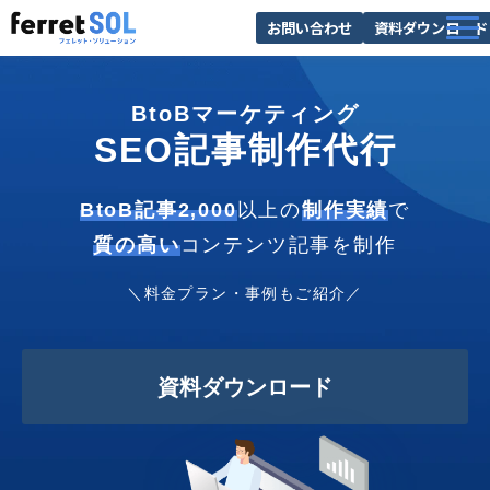
お問い合わせ
資料ダウンロード
AI無料診断
BtoBマーケティング
サービス一覧
SEO記事制作代行
選ばれる理由
導入事例
BtoB記事2,000
以上の
制作実績
で
質の高い
コンテンツ記事を制作
お役立ち情報
＼料金プラン・事例もご紹介／
資料ダウンロード