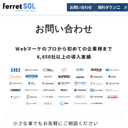
お問い合わせ
資料ダウンロード
AI無料診断
お問い合わせ
サービス一覧
選ばれる理由
Webマーケのプロから初めての企業様まで
導入事例
6,650社以上の導入実績
お役立ち情報
小さな事でもお気軽にご相談ください