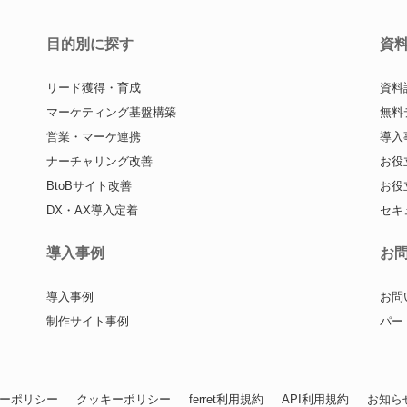
目的別に探す
資
リード獲得・育成
資料
マーケティング基盤構築
無料
営業・マーケ連携
導入
ナーチャリング改善
お役
BtoBサイト改善
お役
DX・AX導入定着
セキ
導入事例
お
導入事例
お問
制作サイト事例
パー
ーポリシー
クッキーポリシー
ferret利用規約
API利用規約
お知ら