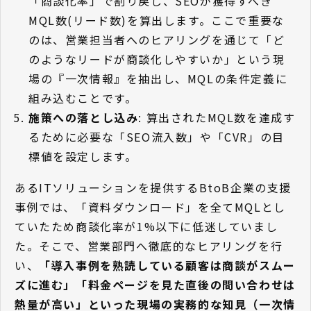
「商談化率」で割り戻し、SEOが獲得すべき
MQL数(リード数)を算出します。ここで重要な
のは、営業担当者へのヒアリングを通じて「ど
のようなリードが商談化しやすいか」という現
場の『一次情報』を抽出し、MQLの条件定義に
組み込むことです。
施策への落とし込み
: 算出されたMQL数を達成す
るために必要な「SEO流入数」や「CVR」の目
標値を設定します。
あるITソリューションを提供するBtoB企業の支援
事例では、「資料ダウンロード」を全てMQLとし
ていたため商談化率が1%以下に低迷していまし
た。そこで、営業部門へ徹底的なヒアリングを行
い、
「導入事例を熟読している顧客は商談がスムー
ズに進む」「料金ページを見た直後の問い合わせは
熱量が高い」といった現場の実務的な知見（一次情