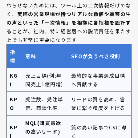
わらせないためには、ツール上の二次情報だけでな
く、
実際の営業現場が持つリアルな数値や顧客の生
の声といった「一次情報」を根拠に各指標を設計す
ること
が、社内、特に経営層への説明責任を果たす
上でも非常に重要になります。
指
意味
SEOが負うべき役割
標
KG
売上目標(例:年
最終的な事業達成目標
I
間売上1億円増)
へ貢献する
KP
受注数、受注単
リードの質を高め、営
O
価、商談化率
業に繋ぐ精度を上げる
MQL(購買意欲
KP
質の高い記事でCVに導
の高いリード)
I
く