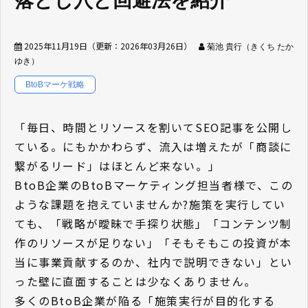
落とし穴と回避法を紹介
2025年11月19日
（更新：
2026年03月26日
）
菊池 貴行（きくち たか
ゆき）
BtoBマーケ戦略
「毎日、時間とリソースを割いてSEO記事を公開し
ている。にもかかわらず、流入は増えたが「商談に
繋がるリード」はほとんど来ない。」
BtoB企業のBtoBマーケティング担当者様で、この
ような課題を抱えていませんか?施策を実行してい
ても、「戦略が曖昧で手探り状態」「コンテンツ制
作のリソースが足りない」「そもそもこの投資が本
当に事業貢献するのか、社内で説明できない」とい
った壁に直面することは少なくありません。
多くのBtoB企業が陥る「施策実行が目的化する