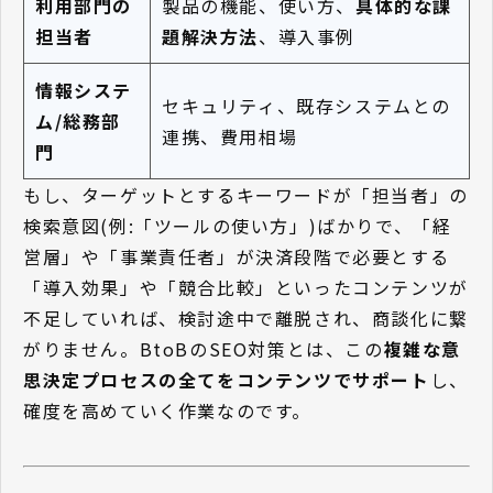
利用部門の
製品の機能、使い方、
具体的な課
担当者
題解決方法
、導入事例
情報システ
セキュリティ、既存システムとの
ム/総務部
連携、費用相場
門
もし、ターゲットとするキーワードが「担当者」の
検索意図(例:「ツールの使い方」)ばかりで、「経
営層」や「事業責任者」が決済段階で必要とする
「導入効果」や「競合比較」といったコンテンツが
不足していれば、検討途中で離脱され、商談化に繋
がりません。BtoBのSEO対策とは、この
複雑な意
思決定プロセスの全てをコンテンツでサポート
し、
確度を高めていく作業なのです。