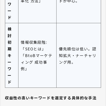
率化 方法」
ドが中心。
ワ
ー
ド
検
討
初
情報収集段階:
期
「SEOとは」
優先順位は低い。認
キ
「BtoBマーケテ
知拡大・ナーチャリ
ー
ィング 成功事
ング用。
ワ
例」
ー
ド
収益性の高いキーワードを選定する具体的な手法