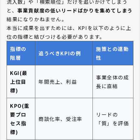
流入数」や「検索順位」だけを追いかけてしまう
と、
事業貢献度の低いリードばかりを集めてしまう
結果になりかねません。
本当に成果を出すためには、KPIを以下のように上
位の指標と結びつける必要があります。
指標の
施策との連動
追うべきKPIの例
階層
性
KGI(最
事業全体の成
上位目
年間売上、利益
長に直結
標)
KPO(重
要プロ
リードの
商談化率、受注率
セス指
「質」を評価
標)