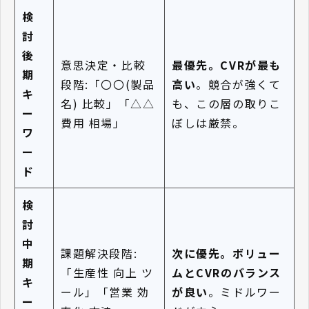
検
討
後
意思決定・比較
最優先。CVRが最も
期
段階:「〇〇(製品
高い
。競合が強くて
キ
名) 比較」「△△
も、この層の取りこ
ー
費用 相場」
ぼしは厳禁。
ワ
ー
ド
検
討
中
課題解決段階:
次に優先。ボリュー
期
「生産性 向上 ツ
ムとCVRのバランス
キ
ール」「営業 効
が良い
。ミドルワー
ー