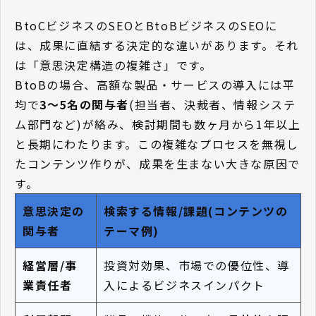
BtoCビジネスのSEOとBtoBビジネスのSEOに
は、成果に直結する決定的な違いがあります。それ
は「意思決定構造の複雑さ」です。
BtoBの場合、高額な製品・サービスの導入には平
均で
3〜5名の関与者
(担当者、決裁者、情報システ
ム部門など)が絡み、検討期間も数ヶ月から1年以上
と長期にわたります。この複雑なプロセスを無視し
たコンテンツ作りが、成果を生まない大きな原因で
す。
意思決定の
検索する情報/課題(コンテンツの
関与者
テーマ例)
経営層/事
投資対効果、市場での優位性、導
業責任者
入によるビジネスインパクト