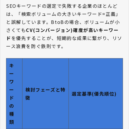
SEOキーワードの選定で失敗する企業のほとんど
は、「検索ボリュームの大きいキーワード=正義」
と誤解しています。BtoBの場合、ボリュームが小
さくても
CV(コンバージョン)確度が高いキーワー
ド
を優先することが、短期的な成果に繋がり、リソ
ース浪費を防ぐ鉄則です。
キ
ー
ワ
ー
検討フェーズと特
選定基準(優先順位)
ド
徴
の
種
類