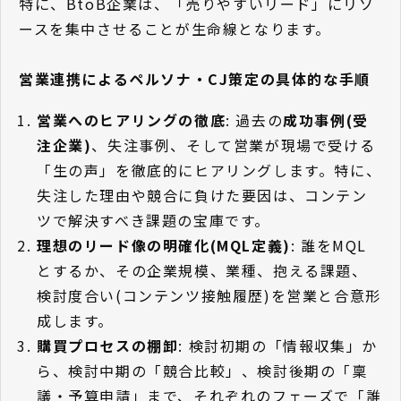
特に、BtoB企業は、「売りやすいリード」にリソ
ースを集中させることが生命線となります。
営業連携によるペルソナ・CJ策定の具体的な手順
営業へのヒアリングの徹底
: 過去の
成功事例(受
注企業)
、失注事例、そして営業が現場で受ける
「生の声」を徹底的にヒアリングします。特に、
失注した理由や競合に負けた要因は、コンテン
ツで解決すべき課題の宝庫です。
理想のリード像の明確化(MQL定義)
: 誰をMQL
とするか、その企業規模、業種、抱える課題、
検討度合い(コンテンツ接触履歴)を営業と合意形
成します。
購買プロセスの棚卸
: 検討初期の「情報収集」か
ら、検討中期の「競合比較」、検討後期の「稟
議・予算申請」まで、それぞれのフェーズで「誰