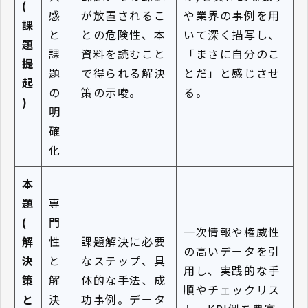
(
感
が放置されるこ
や業界の事例を用
課
と
との危険性、本
いて深く描写し、
題
課
資料を読むこと
「まさに自分のこ
提
題
で得られる解決
とだ」と感じさせ
起
の
策の示唆。
る。
)
明
確
化
本
題
専
(
門
一次情報や権威性
解
性
課題解決に必要
の高いデータを引
決
と
なステップ、具
用し、実践的な手
策
解
体的な手法、成
順やチェックリス
と
決
功事例。データ