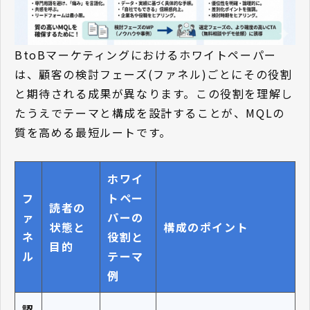
BtoBマーケティングにおけるホワイトペーパー
は、顧客の検討フェーズ(ファネル)ごとにその役割
と期待される成果が異なります。この役割を理解し
たうえでテーマと構成を設計することが、MQLの
質を高める最短ルートです。
ホワイ
フ
トペー
読者の
ァ
パーの
状態と
構成のポイント
ネ
役割と
目的
ル
テーマ
例
認