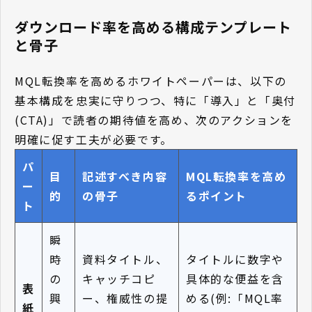
ダウンロード率を高める構成テンプレート
と骨子
MQL転換率を高めるホワイトペーパーは、以下の
基本構成を忠実に守りつつ、特に「導入」と「奥付
(CTA)」で読者の期待値を高め、次のアクションを
明確に促す工夫が必要です。
パ
目
記述すべき内容
MQL転換率を高め
ー
的
の骨子
るポイント
ト
瞬
時
資料タイトル、
タイトルに数字や
の
キャッチコピ
具体的な便益を含
表
興
ー、権威性の提
める(例:「MQL率
紙