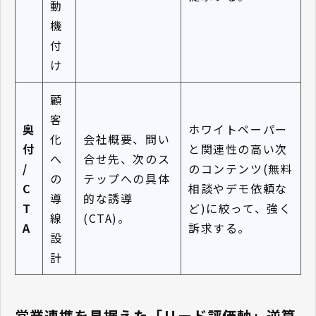
動
機
付
け
顧
客
奥
ホワイトペーパー
化
会社概要、問い
付
と関連性の高い次
へ
合せ先、次のス
/
のコンテンツ(無料
の
テップへの具体
C
相談やデモ依頼な
導
的な誘導
T
ど)に絞って、強く
線
(CTA)。
A
訴求する。
設
計
営業連携を見据えた「リード評価軸」逆算