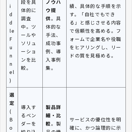
段を具
ノウハ
i
績、具体的な手順を示
体的に
ウ提
d
す。「自社でもでき
調査
供
。具
d
る」と感じさせる内容
中。ツ
体的な
le
で信頼性を高める。フ
ールや
手法、
F
ォームで企業名や役職
ソリュ
成功事
u
をヒアリングし、リー
ーショ
例、導
n
ドの質を見極める。
ンを比
入事例
n
較。
集。
el
)
選
定
導入す
製品詳
(
るベン
細・比
B
サービスの優位性を明
ダーを
較
。製
o
確に、かつ論理的に示
絞り込
品の機