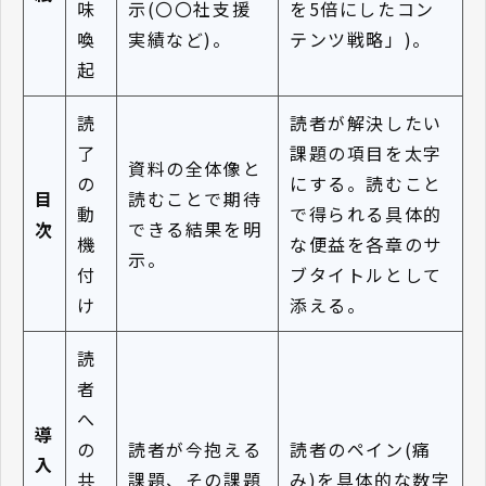
味
示(〇〇社支援
を5倍にしたコン
喚
実績など)。
テンツ戦略」)。
起
読
読者が解決したい
了
課題の項目を太字
資料の全体像と
の
にする。読むこと
目
読むことで期待
動
で得られる具体的
次
できる結果を明
機
な便益を各章のサ
示。
付
ブタイトルとして
け
添える。
読
者
へ
導
の
読者が今抱える
読者のペイン(痛
入
共
課題、その課題
み)を具体的な数字