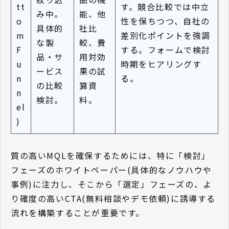
tt
す。競合比較では中立
み中。
能、他
o
性を保ちつつ、自社の
具体的
社比
m
差別化ポイントを強調
な製
較、費
F
する。フォームで検討
品・サ
用対効
u
時期をヒアリングす
ービス
果の試
n
る。
の比較
算資
n
検討。
料。
el
)
質の高いMQLを確保するためには、特に「検討」
フェーズのホワイトペーパー(具体的なノウハウや
事例)に注力し、そこから「選定」フェーズの、よ
り確度の高いCTA(無料相談やデモ依頼)に誘導する
流れを構築することが重要です。