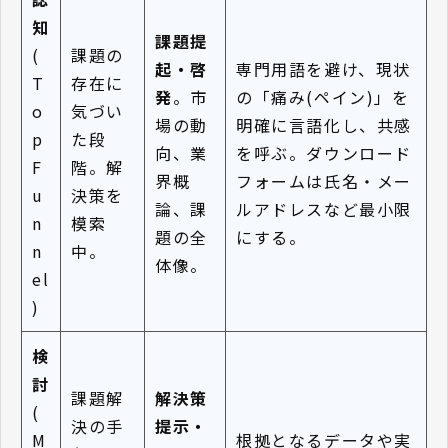
知
課題提
(
課題の
起・啓
専門用語を避け、現状
T
存在に
発
。市
の「痛み(ペイン)」を
o
気づい
場の動
明確に言語化し、共感
p
た段
向、業
を呼ぶ。ダウンロード
F
階。解
界概
フォームは氏名・メー
u
決策を
論、課
ルアドレスなど最小限
n
模索
題の全
にする。
n
中。
体像。
el
)
検
討
課題解
解決策
(
決の手
提示・
M
根拠となるデータや実