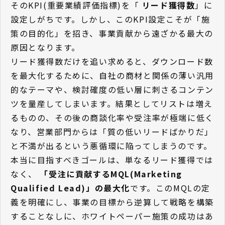
そのKPI(重要業績評価指標)を「
リード獲得数
」に
設定しがちです。しかし、このKPI設定こそが「施
策の目的化」を招き、事業貢献から遠ざかる最大の
原因となります。
リード獲得数だけを追い求めると、ダウンロード数
を最大化するために、自社の商材と関係の薄い汎用
的なテーマや、検討確度の低い層に刺さるコンテン
ツを量産してしまいます。結果としてリストは増え
るものの、その後の商談化率や受注率が極端に低く
なり、営業部門からは「質の低いリードばかりだ」
と不満が出るという悪循環に陥ってしまうのです。
本当に目指すべきゴールは、単なるリード獲得では
なく、
「受注に貢献するMQL(Marketing
Qualified Lead)」の最大化
です。このMQLの定
義を明確にし、事業の目標から逆算して戦略を構築
することなしに、ホワイトペーパー施策の成功はあ