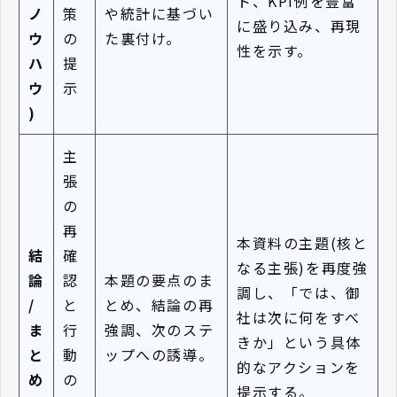
ト、KPI例を豊富
ノ
策
や統計に基づい
に盛り込み、再現
ウ
の
た裏付け。
性を示す。
ハ
提
ウ
示
)
主
張
の
再
本資料の主題(核と
結
確
なる主張)を再度強
論
認
本題の要点のま
調し、「では、御
/
と
とめ、結論の再
社は次に何をすべ
ま
行
強調、次のステ
きか」という具体
と
動
ップへの誘導。
的なアクションを
め
の
提示する。