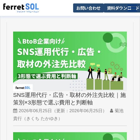
お問い合わせ
資料ダウンロード
AI無料診断
サービス一覧
選ばれる理由
導入事例
お役立ち情報
SNS運用代行・広告・取材の外注先比較｜施
策別×3形態で選ぶ費用と判断軸
2026年06月25日
（更新：
2026年06月25日
）
菊池
貴行（きくち たかゆき）