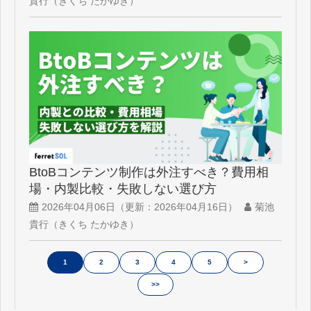
貴行（きくち たかゆき）
BtoBコンテンツ制作は外注すべき？費用相
場・内製比較・失敗しない選び方
2026年04月06日
（更新：
2026年04月16日
）
菊池
貴行（きくち たかゆき）
1
2
3
4
5
>
>>