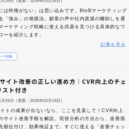
11月26日
（更新：
2026年03月26日
）
には特徴がない」は思い込みです。BtoBマーケティング
る「強み」の発掘法。顧客の声や社内資源の棚卸しを通
マーケティング戦略に使える武器を見つける具体的なワ
ローを紹介します。
記事を見る
マーケ戦略
oBサイト改善の正しい進め方｜CVR向上のチェ
リスト付き
11月26日
（更新：
2026年03月19日
）
Bサイトの成果が出ないなら、ここを見直して！CVR向上
のサイト改善手順を解説。現状分析の方法から、改善箇
先順位付け、効果検証まで。すぐに使える「改善チェッ