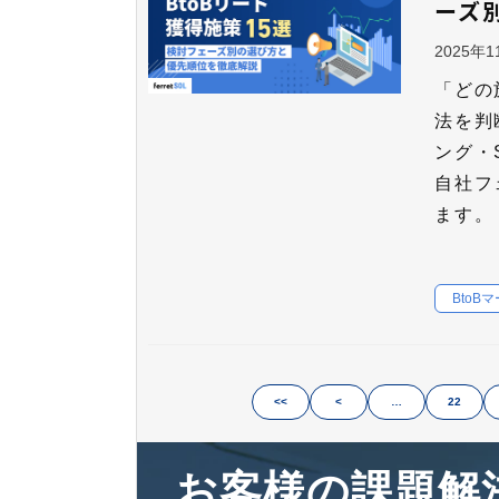
ーズ
2025年
「どの
法を判
ング・
自社フ
ます。
BtoB
<<
<
…
22
お客様の課題解