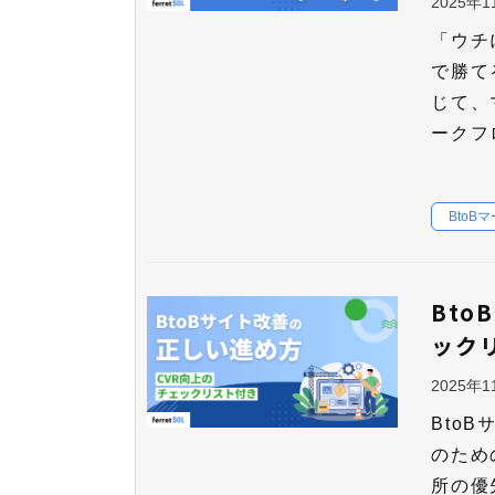
2025年
「ウチ
で勝て
じて、
ークフ
BtoB
Bt
ック
2025年
Bto
のため
所の優