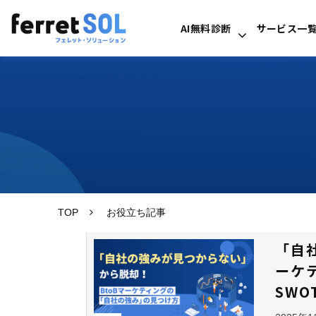
AI無料診断
サービス一
TOP
お役立ち記事
「自
ーケ
SW