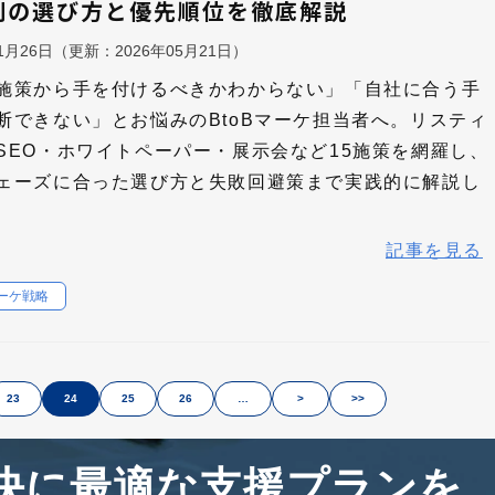
別の選び方と優先順位を徹底解説
11月26日
（更新：
2026年05月21日
）
施策から手を付けるべきかわからない」「自社に合う手
断できない」とお悩みのBtoBマーケ担当者へ。リスティ
SEO・ホワイトペーパー・展示会など15施策を網羅し、
ェーズに合った選び方と失敗回避策まで実践的に解説し
記事を見る
マーケ戦略
23
24
25
26
…
>
>>
決に最適な支援プランを