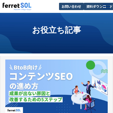
お問い合わせ
資料ダウンロード
AI無料診断
お役立ち記事
サービス一覧
選ばれる理由
導入事例
お役立ち情報