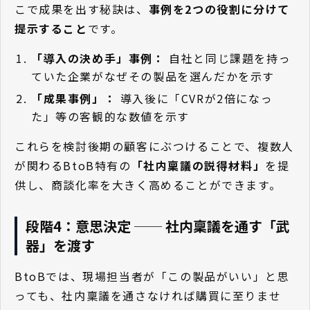
こで成果を出す秘訣は、
事例を2つの役割に分けて
提示すること
です。
「導入の決め手」事例：
自社と同じ課題を持っ
ていた企業がなぜその製品を選んだかを示す
「成果事例」：
導入後に「CVRが2倍になっ
た」等の客観的な数値を示す
これらを検討後期の顧客にぶつけることで、複数人
が関わるBtoB特有の
「社内稟議の説得材料」
を提
供し、商談化率を大きく高めることができます。
段階4：意思決定 ── 社内稟議を通す「武
器」を渡す
BtoBでは、現場担当者が「この製品がいい」と思
っても、社内稟議を通さなければ購買に至りませ