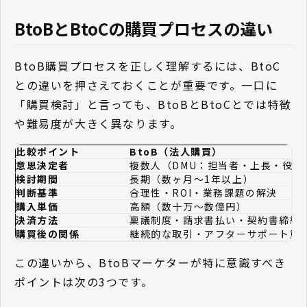
BtoBとBtoCの購買プロセスの違い
BtoB購買プロセスを正しく理解するには、BtoC
との違いを押さえておくことが重要です。一口に
「購買検討」と言っても、BtoBとBtoCとでは特徴
や難易度が大きく異なります。
比較ポイント
BtoB（法人購買）
意思決定者
複数人（DMU：担当者・上長・役員
検討期間
長期（数ヶ月〜1年以上）
判断基準
合理性・ROI・業務課題の解決
購入単価
高額（数十万〜数億円）
決済方法
稟議制度・請求書払い・契約書締結
購買後の関係
継続的な取引・アフターサポート重
この違いから、BtoBマーケターが特に意識すべき
ポイントは次の3つです。