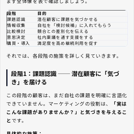
まず全体像を表で確認しましょう。
段階
目的
課題認識
潜在顧客に課題を気づかせる
情報収集
自社を「検討候補」に入れてもらう
比較検討
競合との差別化を伝える
意思決定
社内稟議を通す支援をする
購買・導入
満足度を高め継続利用を促す
それでは、各段階の施策を詳しく見ていきます。
段階1：課題認識 ── 潜在顧客に「気づ
き」を届ける
この段階の顧客は、まだ自社の課題を明確に言語化
できていません。マーケティングの役割は、
「実は
こんな課題がありませんか？」と気づきを与えるこ
と
です。
具体的な施策：