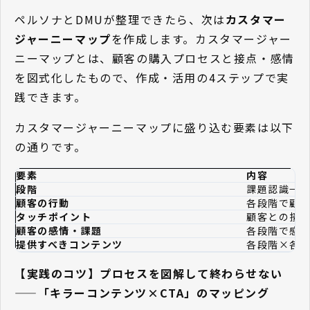
ペルソナとDMUが整理できたら、次は
カスタマー
ジャーニーマップ
を作成します。カスタマージャー
ニーマップとは、顧客の購入プロセスと接点・感情
を図式化したもので、作成・活用の4ステップで実
践できます。
カスタマージャーニーマップに盛り込む要素は以下
の通りです。
要素
内容
段階
課題認識→
顧客の行動
各段階で顧
タッチポイント
顧客との接点
顧客の感情・課題
各段階で感
提供すべきコンテンツ
各段階×各
【実践のコツ】プロセスを図解して終わらせない
——「キラーコンテンツ×CTA」のマッピング