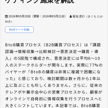
ケティング施策を解説
2026年05月20日
（更新：
2026年05月21日
）
菊池 貴行（きくち たか
ゆき）
BtoBマーケ戦略
BtoB購買プロセス（B2B購買プロセス）は「課題
認識→情報収集→比較検討→意思決定→購買・導
入」の5段階で構成され、意思決定には平均6〜10
人のステークホルダーが関与します。実際に77%の
バイヤーが「BtoBの購買は非常に複雑で困難にな
った」と感じており、検討期間は数ヶ月から1年以
上に及ぶことも珍しくありません。さらに、従来の
テレアポや展示会中心の営業プロセスから、顧客が
オンラインで自発的に情報収集を行うプロセスへと
大きくシフトしています。本記事では、BtoB購買