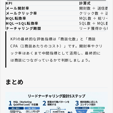
KPI
計算式
メール開封率
開封数 ÷ 送信数
メールクリック率
クリック数 ÷ 送
MQL転換率
MQL数 ÷ 総リー
MQL→SQL転換率
SQL数 ÷ MQL数
ナーチャリング期間
リード獲得からMQ
KPIの最終的な評価指標は「商談化数」と「商談
CPA（1商談あたりのコスト）」です。開封率やクリ
ック率はあくまで中間指標として活用し、最終的に
は商談につながっているかで判断しましょう。
まとめ