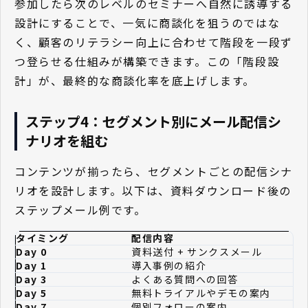
参加したら次のレベルのセミナーへ自然に誘導する
設計にすることで、一気に商談化を狙うのではな
く、顧客のリテラシー向上に合わせて階段を一段ず
つ登らせる仕組みが構築できます。この「階段設
計」が、最終的な商談化率を底上げします。
ステップ4：セグメント別にメール配信シ
ナリオを組む
コンテンツが揃ったら、セグメントごとの配信シナ
リオを設計します。以下は、資料ダウンロード後の
ステップメール例です。
タイミング
配信内容
Day 0
資料送付 + サンクスメール
Day 1
導入事例の紹介
Day 3
よくある質問への回答
Day 5
無料トライアルやデモの案内
Day 7
個別フォローの案内