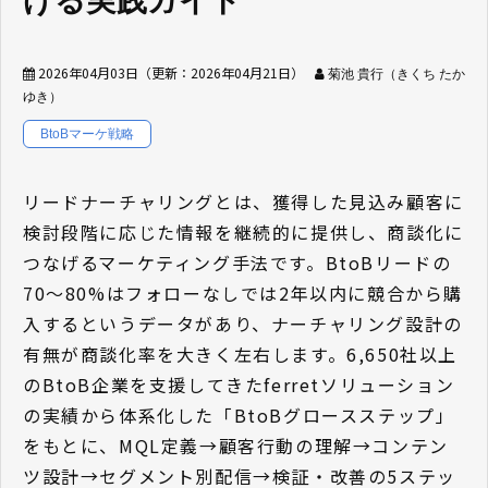
げる実践ガイド
2026年04月03日
（更新：
2026年04月21日
）
菊池 貴行（きくち たか
ゆき）
BtoBマーケ戦略
リードナーチャリングとは、獲得した見込み顧客に
検討段階に応じた情報を継続的に提供し、商談化に
つなげるマーケティング手法です。BtoBリードの
70〜80%はフォローなしでは2年以内に競合から購
入するというデータがあり、ナーチャリング設計の
有無が商談化率を大きく左右します。6,650社以上
のBtoB企業を支援してきたferretソリューション
の実績から体系化した「BtoBグロースステップ」
をもとに、MQL定義→顧客行動の理解→コンテン
ツ設計→セグメント別配信→検証・改善の5ステッ