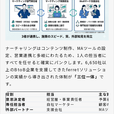
ナーチャリングはコンテンツ制作、MAツールの設
定、営業連携と多岐にわたるため、1人の担当者に
すべてを任せると確実にパンクします。6,650社以
上のBtoB企業を支援してきたferretソリューショ
ンの実績から導き出された体制が
「三位一体」
で
す。
役割
担当
主な責
意思決定者
経営層・事業責任者
予算承認
専任担当者
自社マーケター
顧客の
外部パートナー
支援会社
MAツ