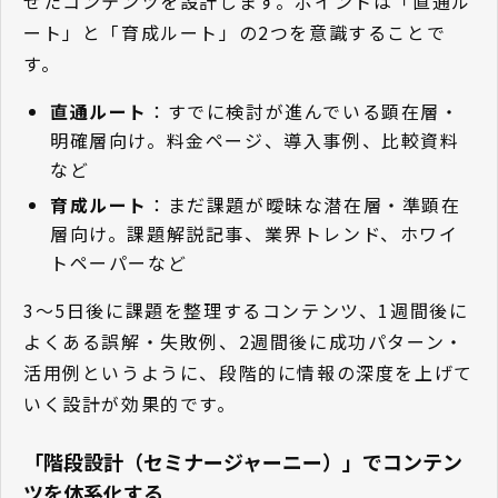
せたコンテンツを設計します。ポイントは「直通ル
ート」と「育成ルート」の2つを意識することで
す。
直通ルート
：すでに検討が進んでいる顕在層・
明確層向け。料金ページ、導入事例、比較資料
など
育成ルート
：まだ課題が曖昧な潜在層・準顕在
層向け。課題解説記事、業界トレンド、ホワイ
トペーパーなど
3〜5日後に課題を整理するコンテンツ、1週間後に
よくある誤解・失敗例、2週間後に成功パターン・
活用例というように、段階的に情報の深度を上げて
いく設計が効果的です。
「階段設計（セミナージャーニー）」でコンテン
ツを体系化する