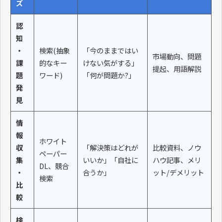
ズ
認
知
・
検索(抽象
「今のままではい
市場動向、問題
課
的なキー
けない気がする」
提起、用語解説
題
ワード)
「何が問題か?」
発
見
情
報
ホワイト
収
「解決策はどれが
比較資料、ノウ
ペーパー
集
いいか」「自社に
ハウ記事、メリ
DL、競合
・
合うか」
ット/デメリット
検索
比
較
検