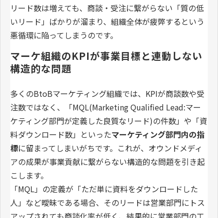
リード数は増えても、商談・受注に繋がらない「質の低
いリード」ばかりが溜まり、組織全体が疲弊するという
悪循環に陥ってしまうのです。
マーケ組織のKPIが事業目標と連動しない
構造的な問題
多くのBtoBマーケティング組織では、KPIが商談数や受
注数ではなく、「MQL(Marketing Qualified Lead:マー
ケティング部門が定義した良質なリード)の件数」や「資
料ダウンロード数」といった
マーケティング部門内の指
標
に留まってしまいがちです。これが、オウンドメディ
アの成果が事業貢献に繋がらない構造的な問題を引き起
こします。
「MQL」の定義が「ただ単に資料をダウンロードした
人」など曖昧である場合、そのリードは営業部門にトス
アップされても商談化率が低く、結果的に営業部門の工