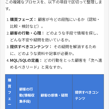
この複雑なプロセスを、以下の項目で区切って整理しま
す。
購買フェーズ：
顧客が今どの段階にいるか（認知・
比較・検討など）。
顧客の行動・心理：
どのような手段で情報を探し、
どんな不安や疑問を抱いているか。
提供すべきコンテンツ：
その疑問を解消するため
に、どのような資料や記事が必要か。
MQL/SQLの定義：
どの行動をとった顧客を「次へ進
めるべきリード」と見なすか。
購
買
顧客の行
フ
提供すべきコン
動(情報収
顧客の感情・疑問
ェ
テンツ
集手段)
ー