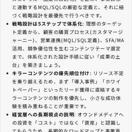
と連動するMQL/SQLの厳密な定義と、それに紐
づく戦略設計を最優先で行うべきです。
戦略設計は5ステップで体系化
: 理想のターゲッ
ト定義から、顧客の購買プロセス(カスタマージ
ャーニー)、営業連携(MQL/SQL定義)、SFA/MA
活用、競争優位性を生むコンテンツテーマ選定
まで、体系化された設計手順に従い「成果の土
台」を築きましょう。
キラーコンテンツの優先順位付け
: リソース不足
を乗り越えるため、まず「導入事例」「ホワイ
トペーパー」といったリード獲得に直結するキ
ラーコンテンツの制作を優先し、小さな成功体
験を積み重ねることが重要です。
経営層への長期視点の説明
: オウンドメディアへ
の投資を「コスト」ではなく「資産」と認識し
てもらうため、長期的なロードマップと事業貢