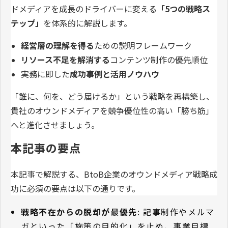
ドメディアを成長のドライバーに変える
「5つの戦略ス
テップ」
を体系的に解説します。
経営層の理解を得る
ための説明フレームワーク
リソース不足を解消する
コンテンツ制作の優先順位
実務に即した
成功事例と活用ノウハウ
「誰に、何を、どう届けるか」という戦略を再構築し、
貴社のオウンドメディアを競争優位性の高い「勝ち筋」
へと進化させましょう。
本記事の要点
本記事で解説する、BtoB企業のオウンドメディア戦略成
功に必須の要点は以下の通りです。
戦略不在からの脱却が最優先
: 記事制作やメルマ
ガといった「施策の目的化」を止め、事業目標