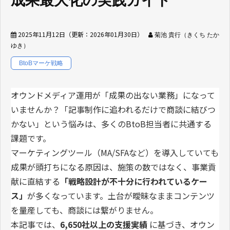
成果最大化の実践ガイド
2025年11月12日
（更新：
2026年01月30日
）
菊池 貴行（きくち たか
ゆき）
BtoBマーケ戦略
オウンドメディア運用が「成果の出ない業務」になって
いませんか？「記事制作に追われるだけで商談に結びつ
かない」という悩みは、多くのBtoB担当者に共通する
課題です。
マーケティングツール（MA/SFAなど）を導入していても
成果が頭打ちになる原因は、施策の数ではなく、事業貢
献に直結する
「戦略設計が不十分に行われているケー
ス」
が多くなっています。土台が曖昧なままコンテンツ
を量産しても、商談には繋がりません。
本記事では、
6,650
社以上の支援実績
に基づき、オウン