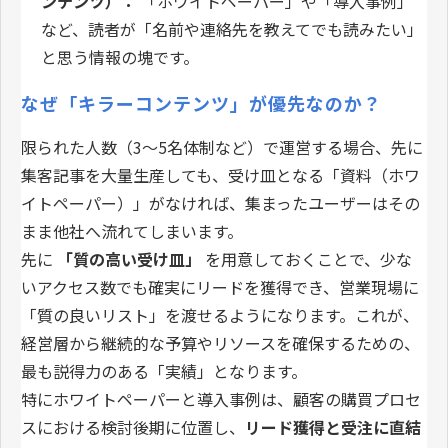
ンテンツ）：
「ホワイトペーパー」や「導入事例」
など、読者が「名前や連絡先を教えてでも読みたい」
と思う情報の塊です。
なぜ「キラーコンテンツ」が優先なのか？
限られた人数（3〜5名体制など）で運営する場合、先に
集客記事を大量生産しても、受け皿となる「資料（ホワ
イトペーパー）」がなければ、集まったユーザーはその
まま他社へ流れてしまいます。
先に
「質の高い受け皿」
を用意しておくことで、少な
いアクセス数でも確実にリードを獲得でき、営業現場に
「質の良いリスト」を渡せるようになります。これが、
経営層から継続的な予算やリソースを確保するための、
最も説得力のある「実績」となります。
特にホワイトペーパーと導入事例は、顧客の購買プロセ
スにおける検討後期に位置し、
リード獲得と受注に直結