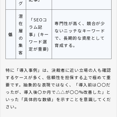
グ
潜
「SEOコ
在
専門性が高く、競合が少
ラム記
層
ないニッチなキーワード
低
事」(キー
の
で、長期的な資産として
ワード選
集
育成する。
定が重要)
客
特に「導入事例」は、決裁者に近い立場の人も確認
するケースが多く、信頼性を担保する上で極めて重
要です。抽象的な表現ではなく、「導入前は〇〇だ
ったが、導入後〇か月で△△が〇〇%改善した」と
いった「具体的な数値」を示すことを意識してくだ
さい。