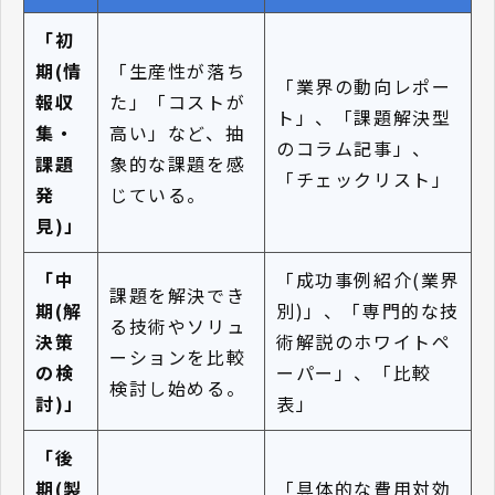
「初
期(情
「生産性が落ち
「業界の動向レポー
報収
た」「コストが
ト」、「課題解決型
集・
高い」など、抽
のコラム記事」、
課題
象的な課題を感
「チェックリスト」
発
じている。
見)」
「中
「成功事例紹介(業界
課題を解決でき
期(解
別)」、「専門的な技
る技術やソリュ
決策
術解説のホワイトペ
ーションを比較
の検
ーパー」、「比較
検討し始める。
討)」
表」
「後
期(製
「具体的な費用対効