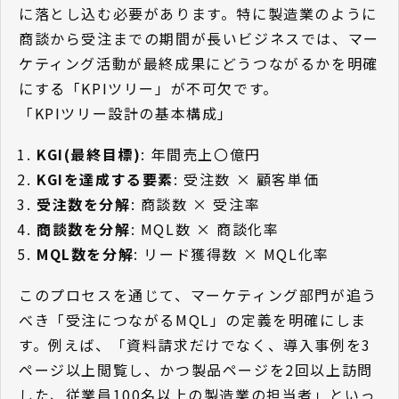
に落とし込む必要があります。特に製造業のように
商談から受注までの期間が長いビジネスでは、マー
ケティング活動が最終成果にどうつながるかを明確
にする「KPIツリー」が不可欠です。
「KPIツリー設計の基本構成」
KGI(最終目標)
: 年間売上〇億円
KGIを達成する要素
: 受注数 × 顧客単価
受注数を分解
: 商談数 × 受注率
商談数を分解
: MQL数 × 商談化率
MQL数を分解
: リード獲得数 × MQL化率
このプロセスを通じて、マーケティング部門が追う
べき「受注につながるMQL」の定義を明確にしま
す。例えば、「資料請求だけでなく、導入事例を3
ページ以上閲覧し、かつ製品ページを2回以上訪問
した、従業員100名以上の製造業の担当者」といっ