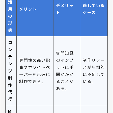
活
デメリッ
適している
用
メリット
ト
ケース
の
形
態
コ
ン
専門知識
テ
専門性の高い記
のインプ
制作リソー
ン
事やホワイトペ
ットに手
スが圧倒的
ツ
ーパーを迅速に
間がかか
に不足して
制
制作できる。
ることが
いる。
作
ある。
代
行
M