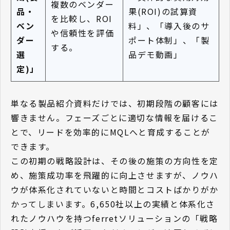
複数のベンダー
品・
果(ROI)の試算資
を比較し、ROI
ベン
料」、「導入後のサ
や信頼性を評価
ダー
ポート体制」、「製
する。
選
品デモ動画」
定)」
単なる製品紹介資料だけでは、初期段階の顧客には
響きません。フェーズごとに適切な情報を届けるこ
とで、リードを効率的にMQLへと育成することが
できます。
この初期の戦略設計は、その後の施策の方向性を定
め、施策成功率を飛躍的に向上させますが、ノウハ
ウが体系化されていないと時間とコストばかりがか
かってしまいます。6,650社以上の実績と体系化さ
れたノウハウを持つferretソリューションの「戦略