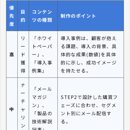
優
目
コンテン
先
制作のポイント
的
ツの種類
度
リ
「ホワイ
導入事例は、顧客が抱え
ー
トペーパ
る課題、導入の背景、具
高
ド
ー」、
体的な成果(数値)を具体
獲
「導入事
的に示し、成功イメージ
得
例集」
を持たせる。
ナ
「メール
ー
マガジ
STEP2で設計した購買フ
チ
ン」、
ェーズに合わせ、セグメ
中
ャ
「製品の
ント別にメール配信す
リ
技術解説
る。
ン
記事」