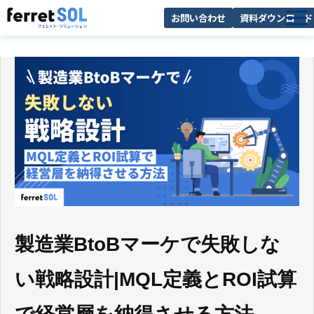
お問い合わせ
資料ダウンロード
AI無料診断
サービス一覧
選ばれる理由
導入事例
お役立ち情報
製造業BtoBマーケで失敗しな
い戦略設計|MQL定義とROI試算