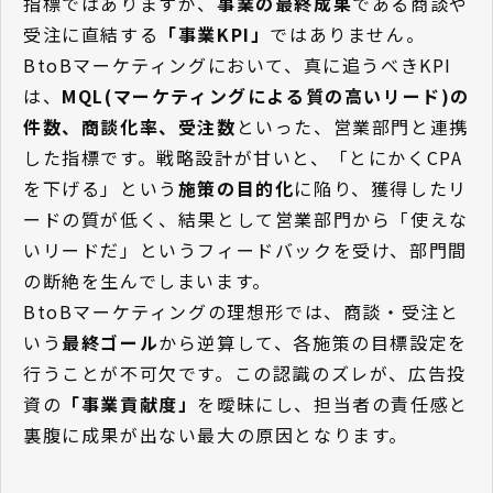
指標ではありますが、
事業の最終成果
である商談や
受注に直結する
「事業KPI」
ではありません。
BtoBマーケティングにおいて、真に追うべきKPI
は、
MQL(マーケティングによる質の高いリード)の
件数、商談化率、受注数
といった、営業部門と連携
した指標です。戦略設計が甘いと、「とにかくCPA
を下げる」という
施策の目的化
に陥り、獲得したリ
ードの質が低く、結果として営業部門から「使えな
いリードだ」というフィードバックを受け、部門間
の断絶を生んでしまいます。
BtoBマーケティングの理想形では、商談・受注と
いう
最終ゴール
から逆算して、各施策の目標設定を
行うことが不可欠です。この認識のズレが、広告投
資の
「事業貢献度」
を曖昧にし、担当者の責任感と
裏腹に成果が出ない最大の原因となります。