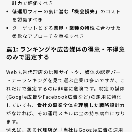
計力
で評価すべき
低運用フィー
の裏に潜む
「機会損失」
のコスト
を認識すべき
ターゲットとする
業界・業種の特性
に合わせた
柔軟なアプローチを重視すべき
罠1: ランキングや広告媒体の得意・不得意
のみで選定する
Web広告代理店の比較サイトや、媒体の認定パー
トナーランキングを見て選ぶ企業は多いですが、こ
れだけで選定するのは非常に危険です。特定の媒体
(Google広告やFacebook広告など)の運用に特化
していても、
貴社の事業全体を理解した戦略設計力
がなければ、その運用スキルは宝の持ち腐れになり
ます。
例えば、ある代理店が「当社はGoogle広告の運用