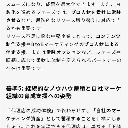
スムーズになり、成果を最大化できます。また、内
製化を進めるフェーズでは、
プロ人材を貴社に常駐
させる
など、段階的なリソース切り替えに対応でき
るかも重要です。
リソース不足に悩む中堅企業にとって、
コンテンツ
制作支援
やBtoBマーケティングの
プロ人材による
伴走支援
、または
常駐オプション
など、フェーズや
課題に応じて柔軟に体制を変えられるパートナーの
存在は重要です。
基準5: 継続的なノウハウ蓄積と自社マーケ
組織の育成支援への姿勢
「代理店の成功体験」で終わらせず、
「自社のマー
ケティング資産」として蓄積すること
を目標にしま
しょう。これを実現できる代理店は、単なる「下請