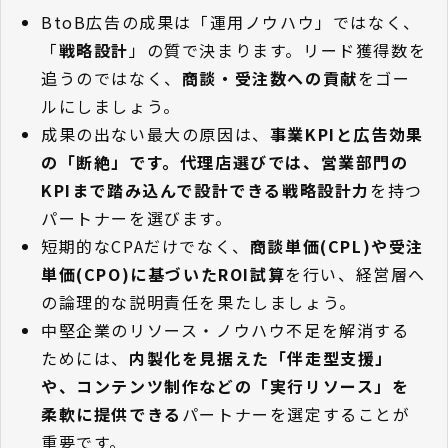
BtoB広告の成果は「運用ノウハウ」ではなく、
「
戦略設計
」の質で決まります。リード獲得数を
追うのではなく、
商談・受注数への貢献
をゴー
ルにしましょう。
成果の出ない最大の原因は、
事業KPIと広告効果
の「断絶」です。代理店選びでは、営業部門の
KPIまで踏み込んで設計できる戦略設計力
を持つ
パートナーを選びます。
短期的なCPAだけでなく、
商談単価(CPL)や受注
単価(CPO)に基づいたROI試算
を行い、経営層へ
の論理的な説明責任を果たしましょう。
中堅企業のリソース・ノウハウ不足を解消する
ためには、
内製化を見据えた「伴走型支援」
や、コンテンツ制作などの「実行リソース」を
柔軟に提供できる
パートナーを選定することが
重要です。