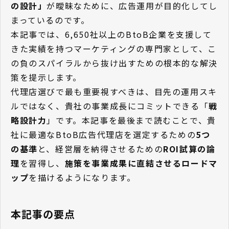
の設計」
が曖昧なために、広告運用が目的化してし
まっているのです。
本記事では、6,650社以上のBtoB企業を支援して
きた実績を持つマーケティングの専門家として、こ
の負のスパイラルから抜け出すための根本的な解決
策を提示します。
代理店選びで最も重要視すべきは、目先の運用スキ
ルではなく、貴社の事業成長にコミットできる「
戦
略設計力
」です。本記事を最後まで読むことで、貴
社に最適なBtoB広告代理店を選定するための
5つ
の基準
と、経営層を納得させるための
ROI試算の論
理
を習得し、
施策を事業成果に直結させるロードマ
ップ
を描けるようになります。
本記事の要点