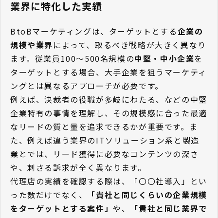
業界に特化した実績
BtoBマーケティングは、ターゲットとする
企業の
規模や業界
によって、取るべき戦略が大きく異なり
ます。従業員100〜500名規模の
中堅・中小企業
を
ターゲットとする場合、大手企業を狙うマーケティ
ングとは異なるアプローチが必要です。
例えば、決裁者の役職が多岐にわたる、などの中堅
企業特有の事情を理解し、その規模感に合った最適
なリードの質と量を追求できるかが重要です。ま
た、例えば違う業界のITソリューション系と製造
業とでは、リード獲得に必要なコンテンツの深さ
や、刺さる訴求が全く異なります。
代理店の実績を確認する際は、「〇〇社導入」とい
った数だけでなく、
「貴社と同じくらいの企業規模
をターゲットとする案件」
や、
「貴社と同じ業界で