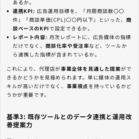
あるか。
連携KPI:
広告運用目標を、「月間商談数〇〇
件」「商談単価(CPL)〇〇円以下」といった、
商
談ベースのKPI
で設定できるか。
レポート内容:
月次レポートに、広告媒体の指標
だけでなく、
商談化率や受注率
など、ツールか
ら連携した指標が含まれているか。
これにより、代理店が
事業全体を見通した提案
がで
きるかどうかを見極められます。単に媒体の運用ス
キルが高いだけでなく、
事業視点
を持っているかど
うかが重要です。
基準3: 既存ツールとのデータ連携と運用改
善提案力