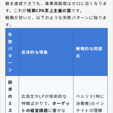
数を達成できても、事業貢献度はゼロに近くなりま
す。これが
短期CPA至上主義の罠
です。
戦略が甘いと、以下のような失敗パターンに陥りま
す。
失
敗
パ
戦略的な問題
具体的な現象
タ
点
ー
ン
訴
求
の
広告文やLPが技術的な
ペルソナ(特に
ミ
特徴ばかりで、
ターゲッ
決裁者)のイン
ス
トの経営課題
に響かな
サイトの理解