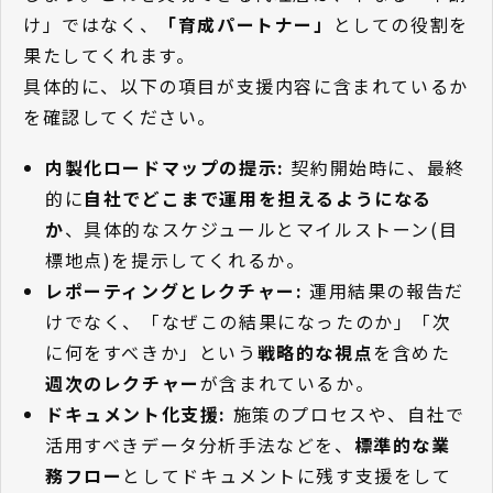
け」ではなく、
「育成パートナー」
としての役割を
果たしてくれます。
具体的に、以下の項目が支援内容に含まれているか
を確認してください。
内製化ロードマップの提示:
契約開始時に、最終
的に
自社でどこまで運用を担えるようになる
か
、具体的なスケジュールとマイルストーン(目
標地点)を提示してくれるか。
レポーティングとレクチャー:
運用結果の報告だ
けでなく、「なぜこの結果になったのか」「次
に何をすべきか」という
戦略的な視点
を含めた
週次のレクチャー
が含まれているか。
ドキュメント化支援:
施策のプロセスや、自社で
活用すべきデータ分析手法などを、
標準的な業
務フロー
としてドキュメントに残す支援をして