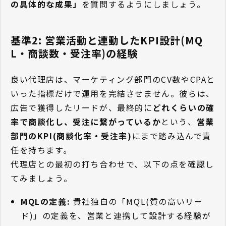
の具体的な成果」
を質問するようにしましょう。
基準2: 営業活動と連動したKPI設計(MQ
L・商談数・受注率)の経験
良い代理店は、マーケティング部門のCV数やCPAと
いった指標だけで運用を完結させません。彼らは、
広告で獲得したリードが、最終的に
どれくらいの確
率で商談化し、受注に繋がっているか
という、
営業
部門のKPI(商談化率・受注率)
にまで踏み込んで責
任を持ちます。
代理店との最初の打ち合わせで、以下の点を確認し
てみましょう。
MQLの定義:
貴社独自の「MQL(質の高いリー
ド)」の定義を、営業と連携して設計する経験が