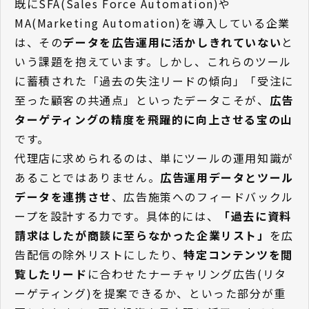
既にSFA(Sales Force Automation)や
MA(Marketing Automation)を導入している企業
は、その
データを広告運用に活かしきれていない
と
いう課題を抱えています。しかし、これらのツール
に蓄積された「過去の失注リードの傾向」「受注に
至った顧客の共通点」といったデータこそが、
広告
ターゲティングの精度を飛躍的に向上させる宝の山
です。
代理店に求められるのは、単にツールの運用知識が
あることではありません。
広告運用データとツール
データを連携させ
、広告施策へのフィードバックル
ープを設計する力です。具体的には、
「過去に資料
請求はしたが商談に至らなかった企業リスト」
を広
告配信の除外リストにしたり、
特定コンテンツを閲
覧したリード
に合わせたナーチャリング広告(リタ
ーゲティング)を提案できるか、といった部分が重