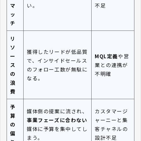
マ
い。
不足
ッ
チ
リ
ソ
獲得したリードが低品質
ー
MQL定義
や営
で、インサイドセールス
ス
業との連携が
のフォロー工数が無駄に
の
不明確
なる。
浪
費
予
媒体側の提案に流され、
カスタマージ
算
事業フェーズに合わない
ャーニーと集
の
媒体に予算を集中してし
客チャネルの
偏
まう。
設計不足