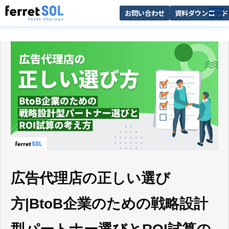
お問い合わせ
資料ダウンロード
AI無料診断
サービス一覧
選ばれる理由
導入事例
お役立ち情報
広告代理店の正しい選び
方|BtoB企業のための戦略設計