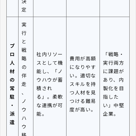
決
定
実
行
と
プ
戦
ロ
社内リソー
「戦略・
略
費用が高額
人
スとして機
実行両方
の
になりやす
材
能し、「ノ
に課題が
伴
い。適切な
の
ウハウが蓄
あり、内
走
スキルを持
常
積され
製化を目
、
つ人材を見
駐
る」。柔軟
指した
ノ
つける難易
・
な連携が可
い」中堅
ウ
度が高い。
派
能。
企業。
ハ
遣
ウ
移