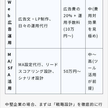
W
e
広告費の
中(費
b
20% + 運
用対
広告文・LP制作、
広
用手数料
効果
日々の運用代行
告
(10万
を見
運
円〜)
極め)
用
M
中〜
A/
高(ツ
MA設定代行、リード
SF
ール
スコアリング設計、
50万円〜
A
活用
シナリオ設計
活
が前
用
提)
中堅企業の場合、まずは「戦略設計」を徹底的に行