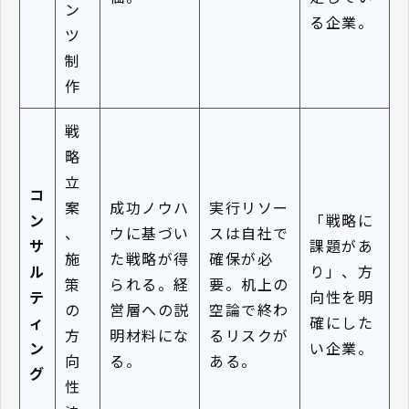
ン
る企業。
ツ
制
作
戦
略
立
コ
案
成功ノウハ
実行リソー
ン
「戦略に
、
ウに基づい
スは自社で
サ
課題があ
施
た戦略が得
確保が必
ル
り」、方
策
られる。経
要。机上の
テ
向性を明
の
営層への説
空論で終わ
ィ
確にした
方
明材料にな
るリスクが
ン
い企業。
向
る。
ある。
グ
性