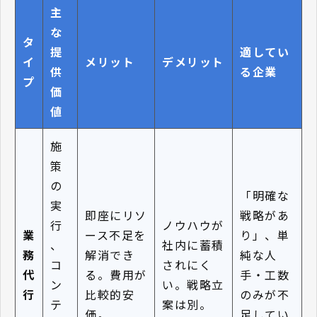
主
な
タ
提
適してい
イ
メリット
デメリット
供
る企業
プ
価
値
施
策
の
「明確な
実
即座にリソ
戦略があ
行
ノウハウが
業
ース不足を
り」、単
、
社内に蓄積
務
解消でき
純な人
コ
されにく
代
る。費用が
手・工数
ン
い。戦略立
行
比較的安
のみが不
テ
案は別。
価。
足してい