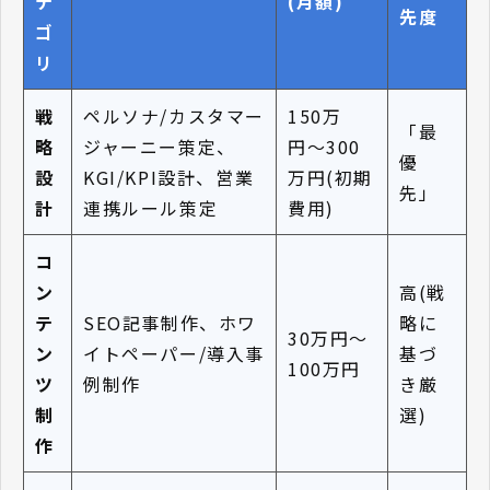
テ
(月額)
先度
ゴ
リ
戦
ペルソナ/カスタマー
150万
「最
略
ジャーニー策定、
円〜300
優
設
KGI/KPI設計、営業
万円(初期
先」
計
連携ルール策定
費用)
コ
ン
高(戦
テ
SEO記事制作、ホワ
略に
30万円〜
ン
イトペーパー/導入事
基づ
100万円
ツ
例制作
き厳
制
選)
作