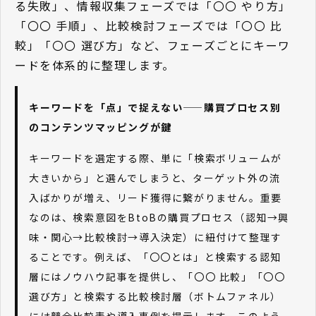
る失敗」、情報収集フェーズでは「〇〇 やり方」
「〇〇 手順」、比較検討フェーズでは「〇〇 比
較」「〇〇 選び方」など、フェーズごとにキーワ
ードを体系的に整理します。
キーワードを「点」で捉えない——購買プロセス別
のコンテンツマッピングが鍵
キーワードを選定する際、単に「検索ボリュームが
大きいから」と選んでしまうと、ターゲット外の流
入ばかりが増え、リード獲得に繋がりません。重要
なのは、検索意図をBtoBの購買プロセス（認知→興
味・関心→比較検討→導入決定）に紐付けて整理す
ることです。例えば、「〇〇とは」と検索する認知
層にはノウハウ記事を提供し、「〇〇 比較」「〇〇
選び方」と検索する比較検討層（ボトムファネル）
には競合比較表や導入事例を提示します。このよう