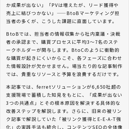
か成果が出ない」「PVは増えたが、リード獲得や
売上に結びつかない」——BtoBマーケティング担
当者の多くが、こうした課題に直面しています。
BtoBでは、担当者の情報収集から社内稟議・決裁
者の承認まで、購買プロセスに平均3〜7名のステ
ークホルダーが関与します。BtoCのように衝動的
な購買が起きにくいからこそ、各フェーズに合わせ
た情報設計が欠かせません。場当たり的な記事制作
では、貴重なリソースと予算を浪費するだけです。
本記事では、ferretソリューションが6,650社超の
支援現場で蓄積した知見をもとに、「成果が出ない
3つの共通点」とその根本原因を解決する具体的な
改善ステップを解説します。さらに、旧来の被リン
ク記事で解説していた「被リンク獲得とE-E-A-T強
化」の実践手法も統合し、コンテンツSEOの全体像