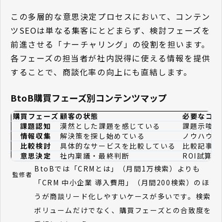
この多層的な意思決定プロセスにおいて、コンテン
ツSEOは単なる集客にとどまらず、検討フェーズを
前進させる「ナーチャリング」の役割を担います。
各フェーズの担当者が社内説得に使える情報を提供
することで、商談化率の向上にも直結します。
BtoB購買フェーズ別コンテンツマップ
購買フェーズ
顧客の状態
必要なコン
課題認知
漠然とした課題を感じている
課題示唆型
情報収集
解決策を探し始めている
ノウハウ記
比較検討
具体的なサービスを比較している
比較記事・
意思決定
社内稟議・最終判断
ROI試算
BtoBでは「CRMとは」（月間1万検索）よりも
監修者
「CRM 中小企業 導入費用」（月間200検索）のほ
うが商談リード化しやすいケースが多いです。検索
ボリュームだけでなく、購買フェーズとの合致度を