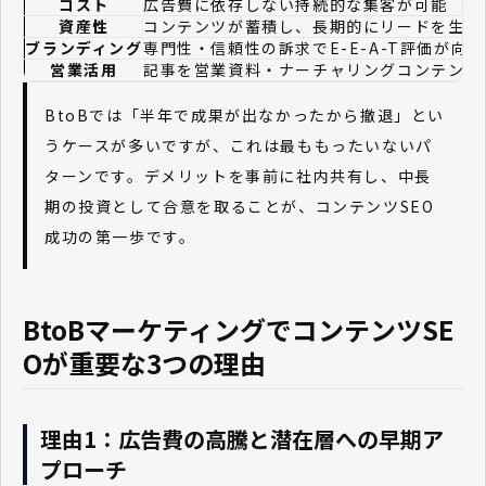
コスト
広告費に依存しない持続的な集客が可能
資産性
コンテンツが蓄積し、長期的にリードを生み
ブランディング
専門性・信頼性の訴求でE-E-A-T評価が向上
営業活用
記事を営業資料・ナーチャリングコンテンツ
BtoBでは「半年で成果が出なかったから撤退」とい
うケースが多いですが、これは最ももったいないパ
ターンです。デメリットを事前に社内共有し、中長
期の投資として合意を取ることが、コンテンツSEO
成功の第一歩です。
BtoBマーケティングでコンテンツSE
Oが重要な3つの理由
理由1：広告費の高騰と潜在層への早期ア
プローチ