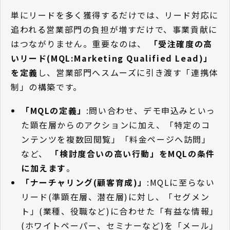
単にリードを多く獲得するだけでは、リード対応に
追われる営業部門の負担が増すだけで、事業貢献に
はつながりません。重要なのは、
「受注確度の高
いリード(MQL:Marketing Qualified Lead)」
を定義
し、営業部門へスムーズに引き渡す「連携体
制」の構築です。
「MQLの定義」
:問い合わせ、デモ申込みといっ
た顕在層からのアクションに加え、「特定のコ
ンテンツを複数回閲覧」「料金ページへ訪問」
など、
「検討度合いの高い行動」をMQLの条件
に加えます
。
「ナーチャリング(顧客育成)」
:MQLに至らない
リード(準顕在層、潜在層)に対し、「セグメン
ト」(業種、役職など)に合わせた「有益な情報」
(ホワイトペーパー、セミナーなど)を「メール」