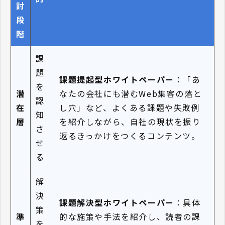
討
段
階
課
題
課題提起型ホワイトペーパー
：「あ
を
潜
なたの会社にも潜むWeb集客の落と
認
在
し穴」など、よくある課題や失敗例
知
層
を紹介しながら、自社の現状を振り
さ
返るきっかけをつくるコンテンツ。
せ
る
解
決
課題解決型ホワイトペーパー
：具体
策
準
的な施策や手法を紹介し、読者の課
を