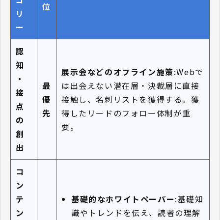
位
リ
ー
認
知
展示会などのオフライン施策
:Webで
・
最
は出会えない潜在層・決裁層に直接
接
優
接触し、名刺リストを獲得する。獲
点
先
得したリードのフォロー体制が重
の
要。
創
出
コ
ン
基礎的なホワイトペーパー
:基礎知
テ
識やトレンドを伝え、読者の理解
ン