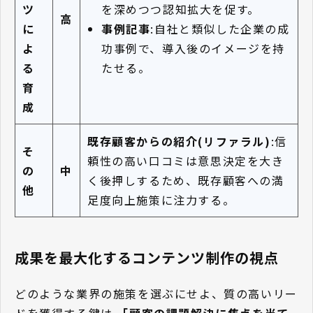
を深めつつ認知拡大を促す。
ツ
高
事例記事
:自社と類似した企業の成
に
功事例で、導入後のイメージを持
よ
たせる。
る
育
成
既存顧客からの紹介(リファラル)
:信
そ
頼性の高い口コミは意思決定を大き
の
中
く後押しするため、既存顧客への満
他
足度向上施策に注力する。
成果を最大化するコンテンツ制作の視点
どのような業界の施策を選ぶにせよ、質の高いリー
ドを獲得する鍵は
「顧客の課題解決に焦点を当て