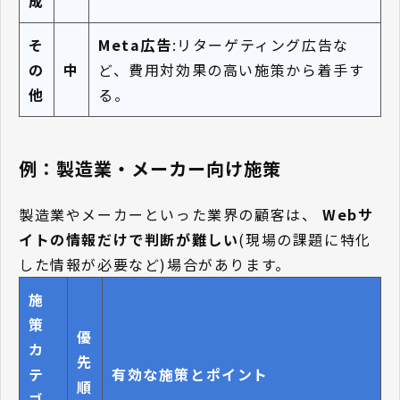
成
そ
Meta広告
:リターゲティング広告な
の
中
ど、費用対効果の高い施策から着手す
他
る。
例：製造業・メーカー向け施策
製造業やメーカーといった業界の顧客は、
Webサ
イトの情報だけで判断が難しい
(現場の課題に特化
した情報が必要など)場合があります。
施
策
優
カ
先
テ
有効な施策とポイント
順
ゴ