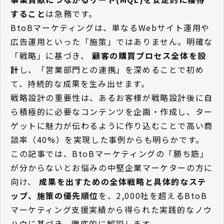
すること
は急務です。
BtoBマーケティングは、単なるWebサイト運用や
広告運用といった「施策」ではありません。明確な
「戦略」に基づき、
顧客の購買プロセス全体を設
計
し、「営業部門との連携」を深めることで初め
て、持続的な成果を生み出せます。
戦略設計の重要性は、あるお客様が戦略設計後に自
ら積極的に必要なコンテンツを企画・作成し、ター
ゲットに魅力が伝わるように作り込むことで高い商
談率（40%）を実現した事例からも明らかです。
この記事では、BtoBマーケティングの「勝ち筋」
が分からないとお悩みの中堅企業マーケターの方に
向け、
成果を出すための全体戦略と具体的なステ
ップ、施策の優先順位
を、2,000社を超えるBtoB
マーケティング支援実績から得られた実践的なノウ
ハウに基づき、徹底的に解説します。