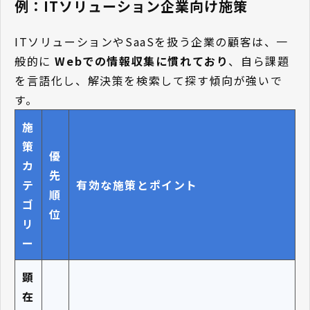
例：ITソリューション企業向け施策
ITソリューションやSaaSを扱う企業の顧客は、一
般的に
Webでの情報収集に慣れており
、自ら課題
を言語化し、解決策を検索して探す傾向が強いで
す。
施
策
優
カ
先
テ
有効な施策とポイント
順
ゴ
位
リ
ー
顕
在