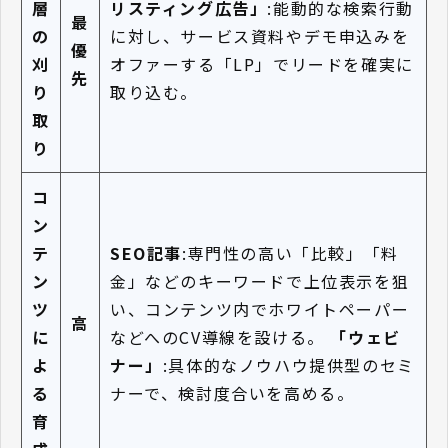
層
リスティング広告」
:能動的な検索行動
最
の
に対し、サービス資料やデモ申込みを
優
刈
オファーする「LP」でリードを確実に
先
り
取り込む。
取
り
コ
ン
テ
SEO記事
:専門性の高い「比較」「料
ン
金」などのキーワードで上位表示を狙
ツ
い、コンテンツ内でホワイトペーパー
高
に
などへのCV導線を設ける。
「ウェビ
よ
ナー」
:具体的なノウハウ提供型のセミ
る
ナーで、検討度合いを高める。
育