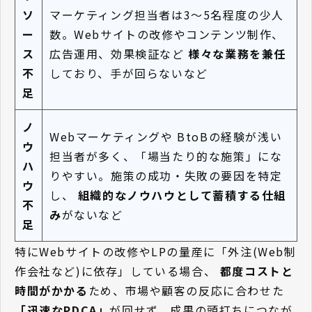
ソ
マーケティング担当者は3〜5名程度の少人
ー
数。Webサイトの改修やコンテンツ制作、
ス
広告運用、効果検証など
様々な業務を兼任
不
しており、手が回らないなど
足
ノ
Webマーケティングや BtoBの経験が浅い
ウ
担当者が多く、「場当たり的な施策」にな
ハ
りやすい。施策の成功・失敗の要因を特定
ウ
し、
組織的なノウハウとして蓄積する仕組
不
み
がないなど
足
特にWebサイトの改修やLPの量産に「外注(Web制
作会社など)に依存」している場合、
都度コストと
時間がかかる
ため、市場や顧客の反応に合わせた
「迅速なPDCA」
が回せず、成果の頭打ちにつなが