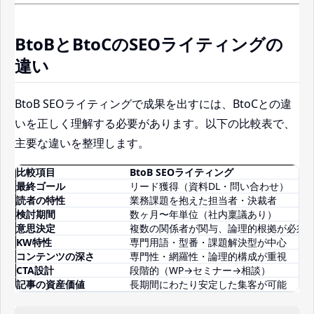
BtoBとBtoCのSEOライティングの
違い
BtoB SEOライティングで成果を出すには、BtoCとの違
いを正しく理解する必要があります。以下の比較表で、
主要な違いを整理します。
比較項目
BtoB SEOライティング
最終ゴール
リード獲得（資料DL・問い合わせ）
読者の特性
業務課題を抱えた担当者・決裁者
検討期間
数ヶ月〜年単位（社内稟議あり）
意思決定
複数の関係者が関与、論理的根拠が必須
KW特性
専門用語・型番・課題解決型が中心
コンテンツの深さ
専門性・網羅性・論理的構成が重視
CTA設計
段階的（WP→セミナー→相談）
記事の資産価値
長期間にわたり安定した集客が可能