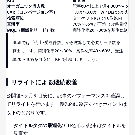
オーガニック流入数
記事60本以上で月4,000〜4,50
CVR（コンバージョン率）
1.0%〜3.0%（WP DLは5%以上
検索順位
ターゲットKWで10位以内
直帰率
70%〜85%が平均（改善目標：5
MQL（商談化リード）数
商談化率20〜30%を基準に逆算
BtoBでは「売上/受注件数」から逆算して必要リード数を
算出します。商談化率20〜30%、案件化率40〜60%、受注
率20〜40%を目安に、KPIを設計しましょう。
リライトによる継続改善
公開後3ヶ月を目安に、記事のパフォーマンスを確認し
てリライトを行います。優先的に改善すべきポイントは
以下のとおりです。
タイトルタグの最適化
: CTRが低い記事はタイトルを
見直す