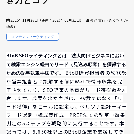
き方とコツ
2025年11月26日
（更新：
2026年03月31日
）
菊池 貴行（きくち たか
ゆき）
コンテンツマーケティング
BtoB SEOライティングとは、法人向けビジネスにおい
て検索エンジン経由でリード（見込み顧客）を獲得する
BtoB購買担当者の約70%
ための記事執筆手法です。
が営業担当者に接触する前にWebで情報収集を完
了させており、SEO記事の品質がリード獲得数を左
右します。成果を出すカギは、PV数ではなく「リ
ード獲得」をゴールに設定し、ペルソナ設計→キー
ワード選定→構成案作成→PREP法での執筆→効果
測定の5ステップを戦略的に実行することです。本
記事では、6,650社以上のBtoB企業を支援してき