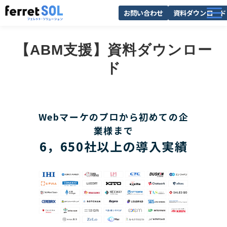
お問い合わせ
資料ダウンロード
AI無料診断
【ABM支援】資料ダウンロー
サービス一覧
ド
選ばれる理由
導入事例
Webマーケのプロから初めての企
お役立ち情報
業様まで
6，650社以上の導入実績