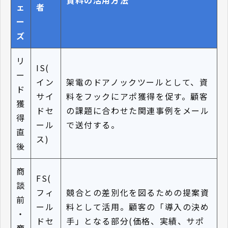
ェ
者
ー
ズ
リ
IS(
ー
イン
架電のドアノックツールとして、資
ド
サイ
料をフックにアポ獲得を促す。顧客
獲
ドセ
の課題に合わせた関連事例をメール
得
ール
で送付する。
直
ス)
後
商
FS(
談
フィ
競合との差別化を図るための提案資
前
ール
料として活用。顧客の「導入の決め
・
ドセ
手」となる部分(価格、実績、サポ
商