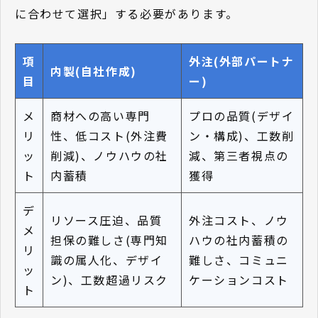
に合わせて選択」する必要があります。
項
外注(外部パートナ
内製(自社作成)
目
ー)
メ
商材への高い専門
プロの品質(デザイ
リ
性、低コスト(外注費
ン・構成)、工数削
ッ
削減)、ノウハウの社
減、第三者視点の
ト
内蓄積
獲得
デ
リソース圧迫、品質
外注コスト、ノウ
メ
担保の難しさ(専門知
ハウの社内蓄積の
リ
識の属人化、デザイ
難しさ、コミュニ
ッ
ン)、工数超過リスク
ケーションコスト
ト