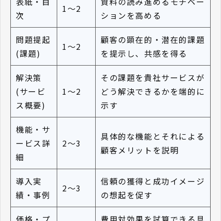
表紙・目
資料の読み進めるモチベー
1〜2
次
ションを高める
問題提起
顧客の顕在的・潜在的課題
1〜2
(課題)
を提示し、共感を得る
解決策
その課題を貴社サービスが
(サービ
1〜2
どう解決できるかを端的に
ス概要)
示す
機能・サ
具体的な機能とそれによる
ービス詳
2〜3
顧客メリットを説明
細
導入実
信頼の獲得と成功イメージ
2〜3
績・事例
の想起を促す
価格・プ
費用対効果を試算できる具