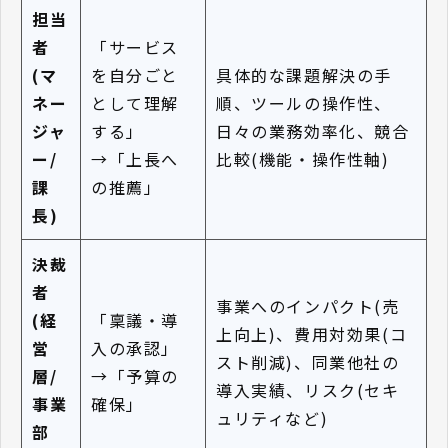
担当
者
「サービス
(マ
を自分ごと
具体的な課題解決の手
ネー
として理解
順、ツールの操作性、
ジャ
する」
日々の業務効率化、競合
ー/
→「上長へ
比較(機能・操作性軸)
課
の推薦」
長)
決裁
者
事業へのインパクト(売
(経
「稟議・導
上向上)、費用対効果(コ
営
入の承認」
スト削減)、同業他社の
層/
→「予算の
導入実績、リスク(セキ
事業
確保」
ュリティなど)
部