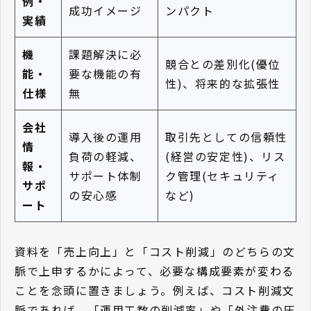
例・
成功イメージ
ンパクト
実績
機
課題解決に必
競合との差別化(優位
能・
要な機能の有
性)、将来的な拡張性
仕様
無
会社
導入後の運用
取引先としての信頼性
情
負荷の軽減、
(経営の安定性)、リス
報・
サポート体制
ク管理(セキュリティ
サポ
の安心感
など)
ート
資料を「売上向上」と「コスト削減」のどちらの文
脈で上申するかによって、必要な構成要素が変わる
ことを念頭に置きましょう。例えば、コスト削減文
脈であれば、「運用工数の削減率」や「外注費の圧