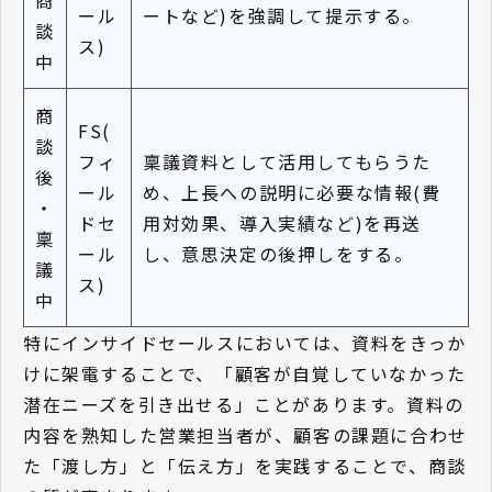
ール
ートなど)を強調して提示する。
談
ス)
中
商
FS(
談
フィ
稟議資料として活用してもらうた
後
ール
め、上長への説明に必要な情報(費
・
ドセ
用対効果、導入実績など)を再送
稟
ール
し、意思決定の後押しをする。
議
ス)
中
特にインサイドセールスにおいては、資料をきっか
けに架電することで、「顧客が自覚していなかった
潜在ニーズを引き出せる」ことがあります。資料の
内容を熟知した営業担当者が、顧客の課題に合わせ
た「渡し方」と「伝え方」を実践することで、商談