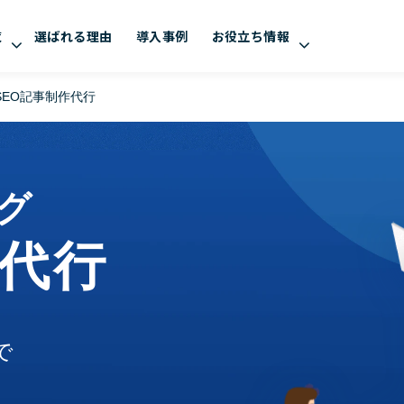
覧
選ばれる理由
導入事例
お役立ち情報
SEO記事制作代行
ング
作代行
で