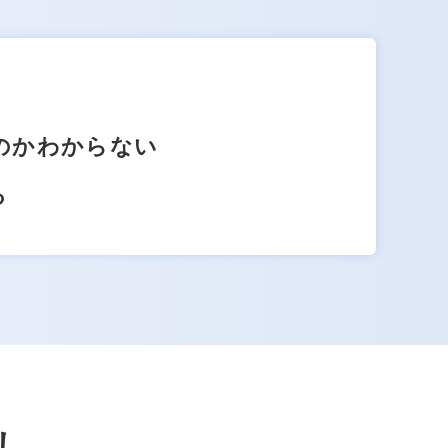
のかわからない
る
し