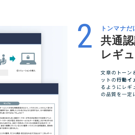
トンマナだ
共通認
レギュ
文章のトーン
ットの
行動イ
るようにレギ
の品質を一定