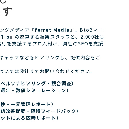
ます
ィングメディア『
ferret Media
』、BtoBマー
 Tip
』の運営する編集スタッフと、2,000社も
実行を支援するプロ人材が、貴社のSEOを支援
ギャップなどをヒアリングし、提供内容をご
ついては弊社までお問い合わせください。
（ペルソナヒアリング・競合調査）
ド選定・数値シミュレーション）
作
進捗・一元管理レポート）
課題改善提案・随時フィードバック）
ャットによる随時サポート）