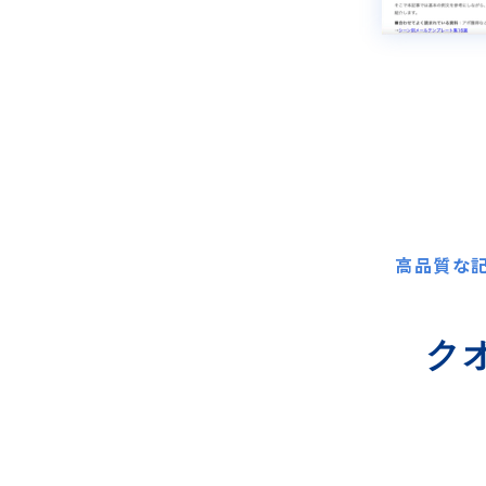
高品質な
ク