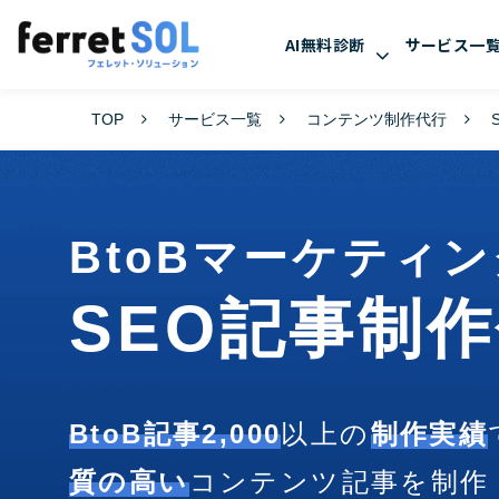
AI無料診断
サービス一
TOP
サービス一覧
コンテンツ制作代行
BtoBマーケティ
SEO記事制
BtoB記事2,000
以上の
制作実績
質の高い
コンテンツ記事を制作