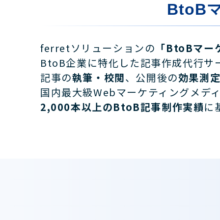
Bto
ferretソリューションの
「BtoBマー
BtoB企業に特化した記事作成代行
記事の
執筆・校閲
、公開後の
効果測
国内最大級Webマーケティングメディ
2,000本以上のBtoB記事制作実績
に