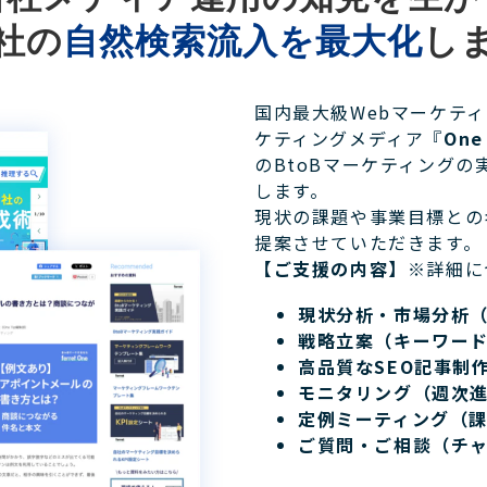
社の
自然検索流入を最大化
し
国内最大級Webマーケテ
ケティングメディア『
One
のBtoBマーケティングの
します。
現状の課題や事業目標との
提案させていただきます。
【ご支援の内容】
※詳細に
現状分析・市場分析
戦略立案（キーワー
高品質なSEO記事制
モニタリング（週次
定例ミーティング（
ご質問・ご相談（チ