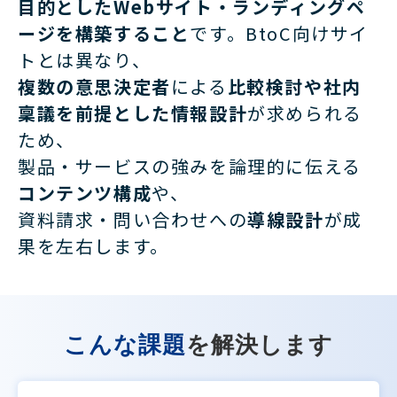
目的としたWebサイト・ランディングペ
ージを構築すること
です。BtoC向けサイ
トとは異なり、
複数の意思決定者
による
比較検討や社内
稟議を前提とした情報設計
が求められる
ため、
製品・サービスの強みを論理的に伝える
コンテンツ構成
や、
資料請求・問い合わせへの
導線設計
が成
果を左右します。
こんな課題
を解決します