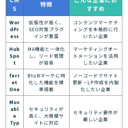
特徴
S
すすめ
Wor
拡張性が高く、
コンテンツマーケテ
dPr
SEO対策プラグ
ィングを本格的に行
ess
インが豊富
いたい企業
Hub
MA機能と一体化
マーケティングオー
Spo
し、リード管理
トメーションを活用
t
が容易
したい企業
ferr
BtoBマーケに特
ノーコードでサイト
et
化した機能を標
更新・LP作成を内製
One
準搭載
化したい企業
Mov
abl
セキュリティが
セキュリティ要件が
e
高く、大規模サ
厳しい企業
Typ
イトに対応