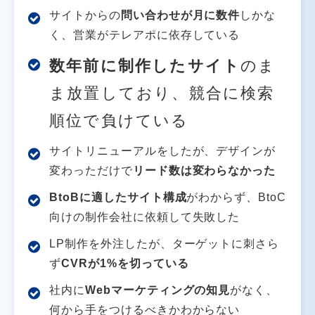
サイトからの
問い合わせが月に数件
しかな
く、営業がテレアポに依存している
数年前に制作したサイト
のま
ま放置しており、競合に検索
順位で負けている
サイトリニューアルをしたが、デザインが
変わっただけで
リード数は変わらなかった
BtoBに適したサイト構成
がわからず、BtoC
向けの制作会社に依頼して失敗した
LP制作を外注したが、ターゲットに刺さら
ず
CVRが1%を切っている
社内に
Webマーケティングの知見
がなく、
何から手をつけるべきかわからない