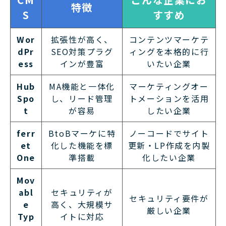
特徴
S
すすめ
Wor
拡張性が高く、
コンテンツマーケテ
dPr
SEO対策プラグ
ィングを本格的に行
ess
インが豊富
いたい企業
Hub
MA機能と一体化
マーケティングオー
Spo
し、リード管理
トメーションを活用
t
が容易
したい企業
ferr
BtoBマーケに特
ノーコードでサイト
et
化した機能を標
更新・LP作成を内製
One
準搭載
化したい企業
Mov
abl
セキュリティが
セキュリティ要件が
e
高く、大規模サ
厳しい企業
Typ
イトに対応