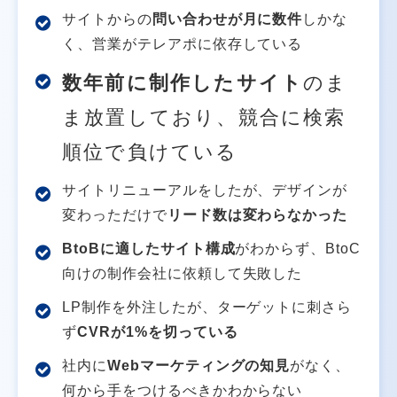
サイトからの
問い合わせが月に数件
しかな
く、営業がテレアポに依存している
数年前に制作したサイト
のま
ま放置しており、競合に検索
順位で負けている
サイトリニューアルをしたが、デザインが
変わっただけで
リード数は変わらなかった
BtoBに適したサイト構成
がわからず、BtoC
向けの制作会社に依頼して失敗した
LP制作を外注したが、ターゲットに刺さら
ず
CVRが1%を切っている
社内に
Webマーケティングの知見
がなく、
何から手をつけるべきかわからない