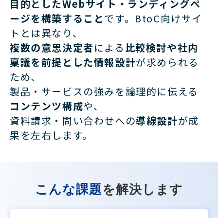
目的としたWebサイト・ランディングペ
ージを構築すること
です。BtoC向けサイ
トとは異なり、
複数の意思決定者
による
比較検討や社内
稟議を前提とした情報設計
が求められる
ため、
製品・サービスの強みを論理的に伝える
コンテンツ構成
や、
資料請求・問い合わせへの
導線設計
が成
果を左右します。
こんな課題
を解決します