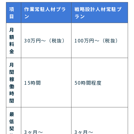
項
作業常駐人材プラ
戦略設計人材常駐プ
目
ン
ラン
月
額
30万円〜（税抜）
100万円〜（税抜）
料
金
月
間
稼
15時間
50時間程度
働
時
間
最
低
契
3ヶ月〜
3ヶ月〜