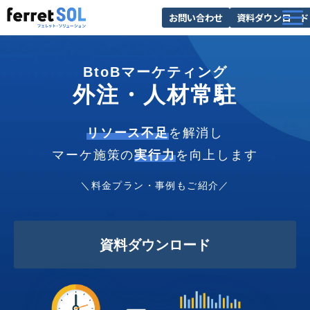
お問い合わせ
資料ダウンロード
AI無料診断
BtoBマーケティング
サービス一覧
外注・人材常駐
選ばれる理由
導入事例
リソース不足
を解消し
マーケ施策の
実行力
を向上します
お役立ち情報
＼料金プラン・事例もご紹介／
資料ダウンロード