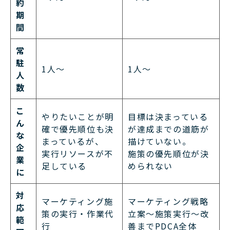
約
期
間
常
駐
1人〜
1人〜
人
数
こ
やりたいことが明
目標は決まっている
ん
確で優先順位も決
が達成までの道筋が
な
まっているが、
描けていない。
企
実行リソースが不
施策の優先順位が決
業
足している
められない
に
対
マーケティング施
マーケティング戦略
応
策の実行・作業代
立案〜施策実行〜改
範
行
善までPDCA全体