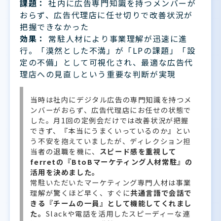
課題：
社内に広告専門知識を持つメンバーが
おらず、広告代理店に任せ切りで改善状況が
把握できなかった
効果：
常駐人材により事業理解が迅速に進
行。「漠然とした不満」が「LPの課題」「設
定の不備」として可視化され、最適な広告代
理店への見直しという重要な判断が実現
当時は社内にデジタル広告の専門知識を持つメ
ンバーがおらず、広告代理店にお任せの状態で
した。月1回の定例会だけでは改善状況が把握
できず、『本当にうまくいっているのか』とい
う不安を抱えていましたが、ディレクション担
当者の退職を機に、
スピード感を重視して
ferretの『BtoBマーケティング人材常駐』の
活用を決めました。
常駐いただいたマーケティング専門人材は事業
理解が驚くほど早く、すぐに
共通言語で会話で
きる『チームの一員』として機能してくれまし
た。
Slackや電話を活用したスピーディーな連