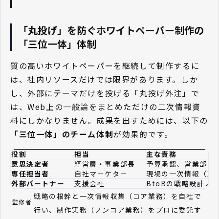
「丸投げ」を防ぐホワイトペーパー制作の
「三位一体」体制
質の高いホワイトペーパーを継続して制作するに
は、社内リソースだけでは限界があります。しか
し、外部にテーマだけを投げる「丸投げ外注」で
は、Web上の一般論をまとめただけの二次情報資
料にしかなりません。成果を出すためには、以下の
「三位一体」のチーム体制
が効果的です。
役割
担当
主な責務
意思決定者
経営層・事業部長
予算承認、営業部門
専任担当者
自社マーケター
現場の一次情報（顧
外部パートナー
支援会社
BtoBの戦略設計
戦略の根幹と一次情報収集（コア業務）を自社で
監修者
行い、制作実務（ノンコア業務）をプロに委託す