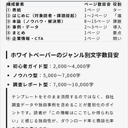
構成要素
ページ数目安
役割と
① 表紙
1ページ
ターゲ
② はじめに（対象読者・課題提起）
1〜2ページ
「誰の
③ 本論（ノウハウ・解決策）
8〜15ページ
課題解
④ 事例・データ
2〜3ページ
導入事
⑤ まとめ
1ページ
要点を
⑥ 企業情報・CTA
1ページ
問い合
ホワイトペーパーのジャンル別文字数目安
初心者ガイド型
：2,000〜4,000字
ノウハウ型
：5,000〜7,000字
調査レポート型
：7,000〜10,000字
テンプレートをそのまま流用するのではなく、自社
調査データや独自事例を含めることが差別化のポイ
ントです。読者が「この情報はここでしか得られな
い」と感じる独自性が、ダウンロード率と商談化率