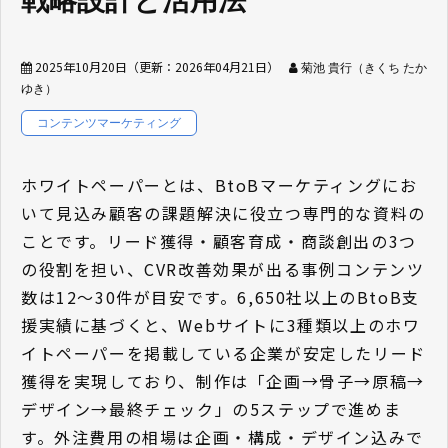
戦略設計と活用法
2025年10月20日
（更新：
2026年04月21日
）
菊池 貴行（きくち たか
ゆき）
コンテンツマーケティング
ホワイトペーパーとは、BtoBマーケティングにお
いて見込み顧客の課題解決に役立つ専門的な資料の
ことです。リード獲得・顧客育成・商談創出の3つ
の役割を担い、CVR改善効果が出る事例コンテンツ
数は12〜30件が目安です。6,650社以上のBtoB支
援実績に基づくと、Webサイトに3種類以上のホワ
イトペーパーを掲載している企業が安定したリード
獲得を実現しており、制作は「企画→骨子→原稿→
デザイン→最終チェック」の5ステップで進めま
す。外注費用の相場は企画・構成・デザイン込みで