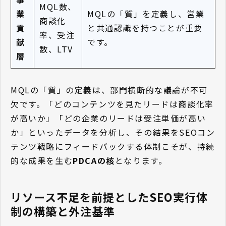
MQL数、
業
MQLの「質」を定義し、営業
商談化
貢
と共通認識を持つことが重要
率、受注
献
です。
数、LTV
層
MQLの「質」の定義は、部門横断的な議論が不可
欠です。「どのコンテンツを見たリードは商談化率
が高いか」「どの企業のリードは受注単価が高い
か」といったデータを分析し、その結果をSEOコン
テンツ戦略にフィードバックする体制こそが、持続
的な成果を生む
PDCAの核
となります。
リソース不足を前提としたSEO実行体
制の構築と外注基準