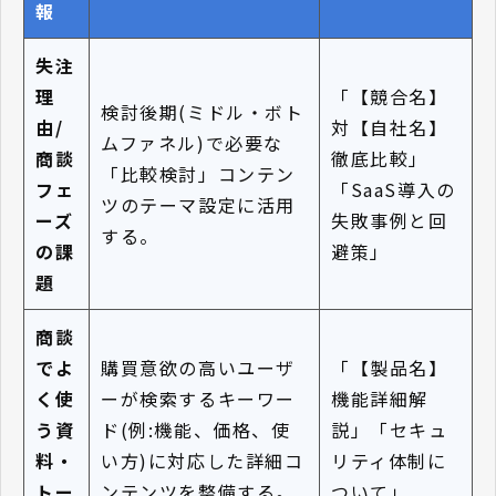
報
失注
理
「【競合名】
検討後期(ミドル・ボト
由/
対【自社名】
ムファネル)で必要な
商談
徹底比較」
「比較検討」コンテン
フェ
「SaaS導入の
ツのテーマ設定に活用
ーズ
失敗事例と回
する。
の課
避策」
題
商談
でよ
購買意欲の高いユーザ
「【製品名】
く使
ーが検索するキーワー
機能詳細解
う資
ド(例:機能、価格、使
説」「セキュ
料・
い方)に対応した詳細コ
リティ体制に
トー
ンテンツを整備する。
ついて」