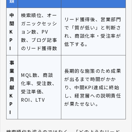
類
中
検索順位、オー
リード獲得後、営業部門
間
ガニックセッシ
で「質が低い」と判断さ
K
ョン数、PV
れ、商談化率・受注率が
P
数、ブログ記事
低下する。
I
のリード獲得数
事
業
長期的な施策のため成果
MQL数、商談
貢
が出るまで時間がかか
化率、受注数、
献
り、中間KPI達成に終始
受注単価、
K
し、経営層への説明責任
ROI、LTV
P
が果たせない。
I
検索順位を追うのではなく、「どのようなリード