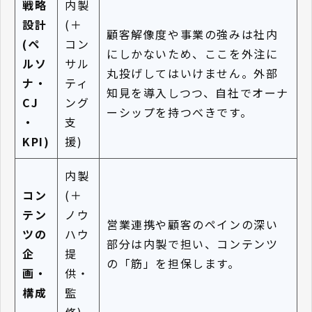
戦略
内製
設計
(＋
顧客解像度や事業の強みは社内
(ペ
コン
にしかないため、ここを外注に
ルソ
サル
丸投げしてはいけません。外部
ナ・
ティ
知見を導入しつつ、自社でオーナ
CJ
ング
ーシップを持つべきです。
・
支
KPI)
援)
内製
コン
(＋
テン
ノウ
営業連携や顧客のペインの深い
ツの
ハウ
部分は内製で担い、コンテンツ
企
提
の「筋」を担保します。
画・
供・
構成
監