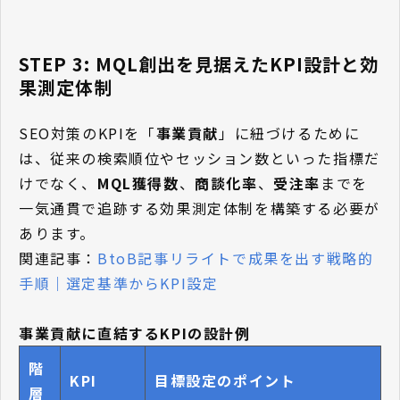
STEP 3: MQL創出を見据えたKPI設計と効
果測定体制
SEO対策のKPIを「
事業貢献
」に紐づけるために
は、従来の検索順位やセッション数といった指標だ
けでなく、
MQL獲得数
、
商談化率
、
受注率
までを
一気通貫で追跡する効果測定体制を構築する必要が
あります。
関連記事：
BtoB記事リライトで成果を出す戦略的
手順｜選定基準からKPI設定
事業貢献に直結するKPIの設計例
階
KPI
目標設定のポイント
層