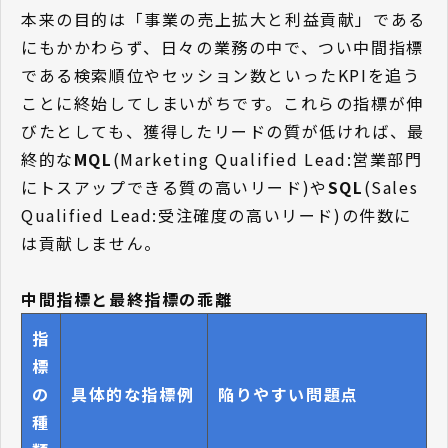
本来の目的は「事業の売上拡大と利益貢献」である
にもかかわらず、日々の業務の中で、つい中間指標
である検索順位やセッション数といったKPIを追う
ことに終始してしまいがちです。これらの指標が伸
びたとしても、獲得したリードの質が低ければ、最
終的な
MQL
(Marketing Qualified Lead:営業部門
にトスアップできる質の高いリード)や
SQL
(Sales
Qualified Lead:受注確度の高いリード)の件数に
は貢献しません。
中間指標と最終指標の乖離
指
標
の
具体的な指標例
陥りやすい問題点
種