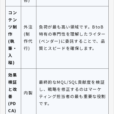
修)
コン
テン
ツ制
外注
負荷が最も高い領域です。BtoB
作
(制
特有の専門性を理解したライター
(執
作代
(ベンダー)に委託することで、品
筆・
行)
質とスピードを確保します。
入
稿)
効果
検証
最終的なMQL/SQL貢献度を検証
と改
し、戦略を修正するのはマーケ
内製
善
ティング担当者の最も重要な役割
(PD
です。
CA)