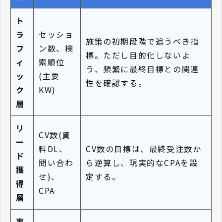
ト
ラ
セッショ
施策の初期段階で追うべき指
フ
ン数、検
標。ただし目的化しないよ
ィ
索順位
う、頻繁に最終目標との関連
ッ
(主要
性を確認する。
ク
KW)
層
リ
CV数(資
ー
料DL、
CV数の目標は、最終受注数か
ド
問い合わ
ら逆算し、現実的なCPAを設
獲
せ)、
定する。
得
CPA
層
事