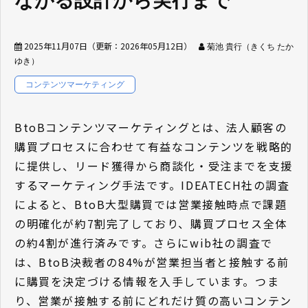
ながる設計から実行まで
2025年11月07日
（更新：
2026年05月12日
）
菊池 貴行（きくち たか
ゆき）
コンテンツマーケティング
BtoBコンテンツマーケティングとは、法人顧客の
購買プロセスに合わせて有益なコンテンツを戦略的
に提供し、リード獲得から商談化・受注までを支援
するマーケティング手法です。IDEATECH社の調査
によると、BtoB大型購買では営業接触時点で課題
の明確化が約7割完了しており、購買プロセス全体
の約4割が進行済みです。さらにwib社の調査で
は、BtoB決裁者の84%が営業担当者と接触する前
に購買を決定づける情報を入手しています。つま
り、営業が接触する前にどれだけ質の高いコンテン