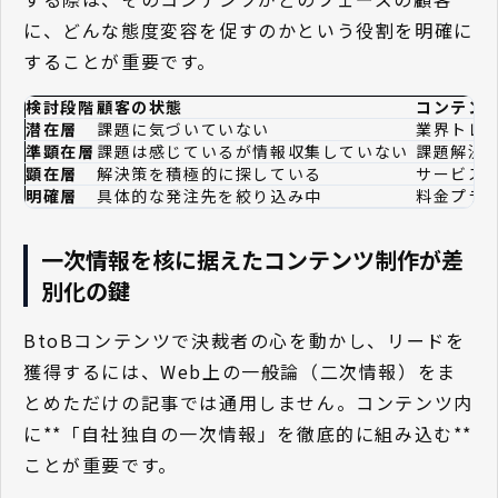
に、どんな態度変容を促すのかという役割を明確に
することが重要です。
検討段階
顧客の状態
コンテン
潜在層
課題に気づいていない
業界トレ
準顕在層
課題は感じているが情報収集していない
課題解決
顕在層
解決策を積極的に探している
サービス
明確層
具体的な発注先を絞り込み中
料金プラン
一次情報を核に据えたコンテンツ制作が差
別化の鍵
BtoBコンテンツで決裁者の心を動かし、リードを
獲得するには、Web上の一般論（二次情報）をま
とめただけの記事では通用しません。コンテンツ内
に**「自社独自の一次情報」を徹底的に組み込む**
ことが重要です。