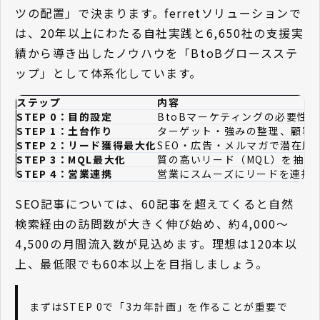
ツの配置」で決まります。ferretソリューションで
は、20年以上にわたる自社実践と6,650社の支援実
績から導き出したノウハウを「BtoBグロースステ
ップ」として体系化しています。
ステップ
内容
STEP 0：目的設定
BtoBマーケティングの必要性
STEP 1：土台作り
ターゲット・強みの整理、顧客起
STEP 2：リード獲得最大化
SEO・広告・メルマガで潜在層
STEP 3：MQL最大化
質の高いリード（MQL）を抽出
STEP 4：営業連携
営業にスムーズにリードを連携
SEO記事については、60記事を超えてくると自然
検索経由の訪問数が大きく伸び始め、約4,000〜
4,500の月間流入数が見込めます。理想は120本以
上、最低限でも60本以上を目指しましょう。
まずはSTEP 0で「3カ年計画」を作ることが重要で