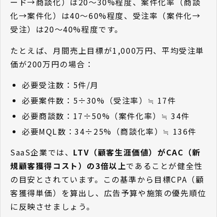
ード→商談化）は20〜30%程度、案件化率（商談
化→案件化）は40〜60%程度、受注率（案件化→
受注）は20〜40%程度です。
たとえば、月間売上目標が1,000万円、平均受注単
価が200万円の場合：
必要受注数：5件/月
必要案件数：5÷30%（受注率）≒ 17件
必要商談数：17÷50%（案件化率）≒ 34件
必要MQL数：34÷25%（商談化率）≒ 136件
SaaS企業では、
LTV（顧客生涯価値）がCAC（新
規顧客獲得コスト）の3倍以上
であることが健全性
の目安とされています。この基準から目標CPA（顧
客獲得単価）を算出し、広告予算や施策の優先順位
に反映させましょう。